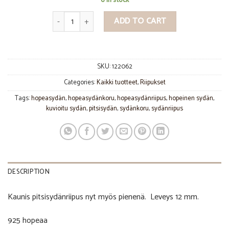
6 in stock
Pieni pitsisydänriipus quantity
ADD TO CART
SKU:
122062
Categories:
Kaikki tuotteet
,
Riipukset
Tags:
hopeasydän
,
hopeasydänkoru
,
hopeasydänriipus
,
hopeinen sydän
,
kuvioitu sydän
,
pitsisydän
,
sydänkoru
,
sydänriipus
DESCRIPTION
Kaunis pitsisydänriipus nyt myös pienenä. Leveys 12 mm.
925 hopeaa