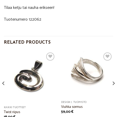
Tilaa ketju tai nauha erikseen!
Tuotenumero 122062
RELATED PRODUCTS
Add to
Add to
Wishlist
Wishlist
DESIGN J. TUOMISTO
Viuhka sormus
KAIKKI TUOTTEET
59,00
€
Twist riipus
18,00
€