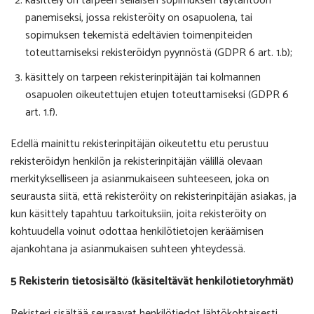
käsittely on tarpeen sellaisen sopimuksen täytäntöön
panemiseksi, jossa rekisteröity on osapuolena, tai
sopimuksen tekemistä edeltävien toimenpiteiden
toteuttamiseksi rekisteröidyn pyynnöstä (GDPR 6 art. 1.b);
käsittely on tarpeen rekisterinpitäjän tai kolmannen
osapuolen oikeutettujen etujen toteuttamiseksi (GDPR 6
art. 1.f).
Edellä mainittu rekisterinpitäjän oikeutettu etu perustuu
rekisteröidyn henkilön ja rekisterinpitäjän välillä olevaan
merkitykselliseen ja asianmukaiseen suhteeseen, joka on
seurausta siitä, että rekisteröity on rekisterinpitäjän asiakas, ja
kun käsittely tapahtuu tarkoituksiin, joita rekisteröity on
kohtuudella voinut odottaa henkilötietojen keräämisen
ajankohtana ja asianmukaisen suhteen yhteydessä.
5 Rekisterin tietosisältö (käsiteltävät henkilötietoryhmät)
Rekisteri sisältää seuraavat henkilötiedot lähtökohtaisesti