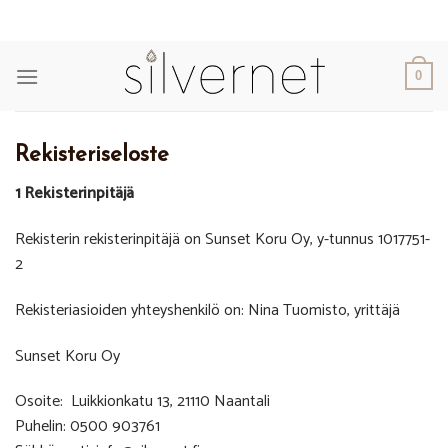
Skip
to
content
0
Rekisteriseloste
1 Rekisterinpitäjä
Rekisterin rekisterinpitäjä on Sunset Koru Oy, y-tunnus 1017751-
2
Rekisteriasioiden yhteyshenkilö on: Nina Tuomisto, yrittäjä
Sunset Koru Oy
Osoite: Luikkionkatu 13, 21110 Naantali
Puhelin: 0500 903761