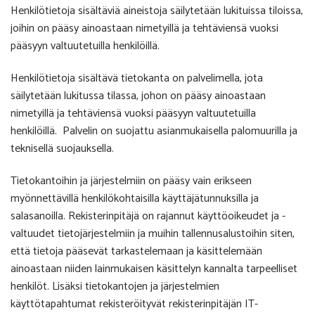
Henkilötietoja sisältäviä aineistoja säilytetään lukituissa tiloissa,
joihin on pääsy ainoastaan nimetyillä ja tehtäviensä vuoksi
pääsyyn valtuutetuilla henkilöillä.
Henkilötietoja sisältävä tietokanta on palvelimella, jota
säilytetään lukitussa tilassa, johon on pääsy ainoastaan
nimetyillä ja tehtäviensä vuoksi pääsyyn valtuutetuilla
henkilöillä. Palvelin on suojattu asianmukaisella palomuurilla ja
teknisellä suojauksella.
Tietokantoihin ja järjestelmiin on pääsy vain erikseen
myönnettävillä henkilökohtaisilla käyttäjätunnuksilla ja
salasanoilla. Rekisterinpitäjä on rajannut käyttöoikeudet ja -
valtuudet tietojärjestelmiin ja muihin tallennusalustoihin siten,
että tietoja pääsevät tarkastelemaan ja käsittelemään
ainoastaan niiden lainmukaisen käsittelyn kannalta tarpeelliset
henkilöt. Lisäksi tietokantojen ja järjestelmien
käyttötapahtumat rekisteröityvät rekisterinpitäjän IT-