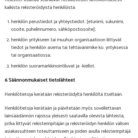
kaikista rekisteröidyistä henkilöistä:
henkilön perustiedot ja yhteystiedot: [etunimi, sukunimi,
osoite, puhelinnumero, sähköpostiosoite];
henkilön yritykseen tai muuhun organisaatioon liittyvät
tiedot ja henkilön asema tai tehtävänimike ko. yrityksessä
tai organisaatiossa;
henkilön suoramarkkinointiluvat ja -kiellot.
6 Säännönmukaiset tietolähteet
Henkilötietoja kerätään rekisteröidyltä henkilöltä itseltään.
Henkilötietoja kerätään ja päivitetään myös sovellettavan
lainsäädännön rajoissa yleisesti saatavilla olevista lähteistä,
jotka liittyvät rekisterinpitäjän ja rekisteröidyn henkilön välisen
asiakassuhteen toteuttamiseen ja joiden avulla rekisterinpitäjä