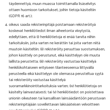
täydennettyä, muun muassa toimittamalla lisäselvitys
ottaen huomioon tarkoitukset, joihin tietoja käsiteltiin
(GDPR 16 art.);
oikeus saada rekisterinpitäjä poistamaan rekisteröityä
koskevat henkilötiedot ilman aiheetonta viivytystä,
edellyttäen, että (i) henkilötietoja ei enää tarvita niihin
tarkoituksiin, joita varten ne kerättiin tai joita varten niitä
muutoin käsiteltiin; (ii) rekisteröity peruuttaa suostumuksen,
johon käsittely on perustunut, eikä käsittelyyn ole muuta
laillista perustetta; (iii) rekisteröity vastustaa käsittelyä
henkilökohtaiseen erityiseen tilanteeseensa liittyvällä
perusteella eikä käsittelyyn ole olemassa perusteltua syytä
tai rekisteröity vastustaa käsittelyä
suoramarkkinointitarkoituksia varten; (iv) henkilötietoja on
käsitelty lainvastaisesti; tai (v) henkilötiedot on poistettava
unionin oikeuteen tai kansallisen lainsäädäntöön perustuvan
rekisterinpitäjään sovellettavan lakisääteisen velvoitteen