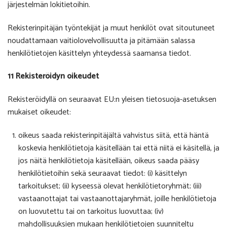
järjestelmän lokitietoihin.
Rekisterinpitäjän työntekijät ja muut henkilöt ovat sitoutuneet
noudattamaan vaitiolovelvollisuutta ja pitämään salassa
henkilötietojen käsittelyn yhteydessä saamansa tiedot.
11 Rekisteröidyn oikeudet
Rekisteröidyllä on seuraavat EU:n yleisen tietosuoja-asetuksen
mukaiset oikeudet:
oikeus saada rekisterinpitäjältä vahvistus siitä, että häntä
koskevia henkilötietoja käsitellään tai että niitä ei käsitellä, ja
jos näitä henkilötietoja käsitellään, oikeus saada pääsy
henkilötietoihin sekä seuraavat tiedot: (i) käsittelyn
tarkoitukset; (ii) kyseessä olevat henkilötietoryhmät; (iii)
vastaanottajat tai vastaanottajaryhmät, joille henkilötietoja
on luovutettu tai on tarkoitus luovuttaa; (iv)
mahdollisuuksien mukaan henkilötietojen suunniteltu