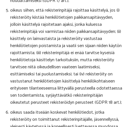
noudattamiseksi (GDPR 17 art.);
oikeus siihen, että rekisterinpitäjä rajoittaa käsittelyä, jos (i)
rekisteröity kiistää henkilötietojen paikkansapitävyyden,
jolloin käsittelyä rajoitetaan ajaksi, jonka kuluessa
rekisterinpitäjä voi varmistaa niiden paikkansapitävyyden; (ii)
käsittely on lainvastaista ja rekisteröity vastustaa
henkilötietojen poistamista ja vaatii sen sijaan niiden käytön
rajoittamista; (iii) rekisterinpitäjä ei enää tarvitse kyseisiä
henkilötietoja käsittelyn tarkoituksiin, mutta rekisteröity
tarvitsee niitä oikeudellisen vaateen laatimiseksi,
esittämiseksi tai puolustamiseksi; tai (iv) rekisteröity on
vastustanut henkilötietojen käsittelyä henkilökohtaiseen
erityiseen tilanteeseensa liittyvällä perusteella odotettaessa
sen todentamista, syrjäyttävätkö rekisterinpitäjän
oikeutetut perusteet rekisteröidyn perusteet (GDPR 18 art.);
oikeus saada itseään koskevat henkilötiedot, jotka
rekisteröity on toimittanut rekisterinpitäjälle, jäsennellyssä,
yleisesti käytetyssä ja koneellisesti luettavassa muodossa,