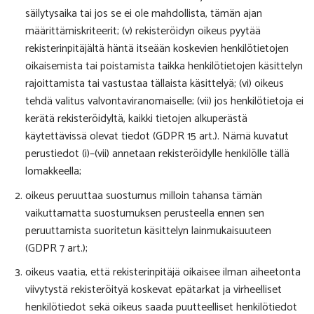
säilytysaika tai jos se ei ole mahdollista, tämän ajan
määrittämiskriteerit; (v) rekisteröidyn oikeus pyytää
rekisterinpitäjältä häntä itseään koskevien henkilötietojen
oikaisemista tai poistamista taikka henkilötietojen käsittelyn
rajoittamista tai vastustaa tällaista käsittelyä; (vi) oikeus
tehdä valitus valvontaviranomaiselle; (vii) jos henkilötietoja ei
kerätä rekisteröidyltä, kaikki tietojen alkuperästä
käytettävissä olevat tiedot (GDPR 15 art.). Nämä kuvatut
perustiedot (i)–(vii) annetaan rekisteröidylle henkilölle tällä
lomakkeella;
oikeus peruuttaa suostumus milloin tahansa tämän
vaikuttamatta suostumuksen perusteella ennen sen
peruuttamista suoritetun käsittelyn lainmukaisuuteen
(GDPR 7 art.);
oikeus vaatia, että rekisterinpitäjä oikaisee ilman aiheetonta
viivytystä rekisteröityä koskevat epätarkat ja virheelliset
henkilötiedot sekä oikeus saada puutteelliset henkilötiedot