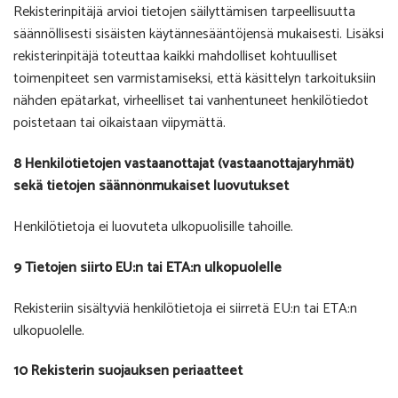
Rekisterinpitäjä arvioi tietojen säilyttämisen tarpeellisuutta
säännöllisesti sisäisten käytännesääntöjensä mukaisesti. Lisäksi
rekisterinpitäjä toteuttaa kaikki mahdolliset kohtuulliset
toimenpiteet sen varmistamiseksi, että käsittelyn tarkoituksiin
nähden epätarkat, virheelliset tai vanhentuneet henkilötiedot
poistetaan tai oikaistaan viipymättä.
8 Henkilötietojen vastaanottajat (vastaanottajaryhmät)
sekä tietojen säännönmukaiset luovutukset
Henkilötietoja ei luovuteta ulkopuolisille tahoille.
9 Tietojen siirto EU:n tai ETA:n ulkopuolelle
Rekisteriin sisältyviä henkilötietoja ei siirretä EU:n tai ETA:n
ulkopuolelle.
10 Rekisterin suojauksen periaatteet