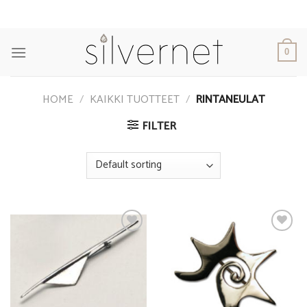
Skip
to
content
0
HOME
/
KAIKKI TUOTTEET
/
RINTANEULAT
FILTER
Add to
Add to
Wishlist
Wishlist