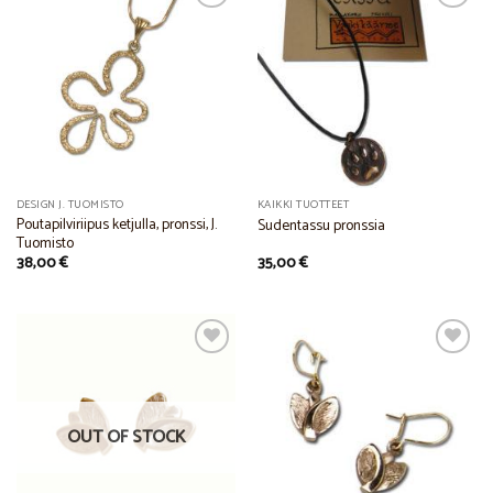
Add to
Add to
Wishlist
Wishlist
DESIGN J. TUOMISTO
KAIKKI TUOTTEET
Poutapilviriipus ketjulla, pronssi, J.
Sudentassu pronssia
Tuomisto
38,00
€
35,00
€
Add to
Add to
Wishlist
Wishlist
OUT OF STOCK