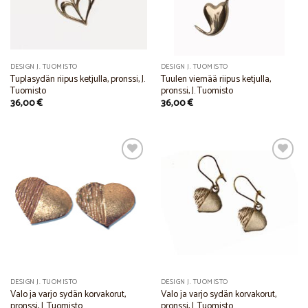
DESIGN J. TUOMISTO
DESIGN J. TUOMISTO
Tuplasydän riipus ketjulla, pronssi, J.
Tuulen viemää riipus ketjulla,
Tuomisto
pronssi, J. Tuomisto
36,00
€
36,00
€
Add to
Add to
Wishlist
Wishlist
DESIGN J. TUOMISTO
DESIGN J. TUOMISTO
Valo ja varjo sydän korvakorut,
Valo ja varjo sydän korvakorut,
pronssi, J. Tuomisto
pronssi, J. Tuomisto