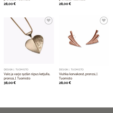
28,00
€
28,00
€
Add to
Add to
Wishlist
Wishlist
DESIGN J. TUOMISTO
DESIGN J. TUOMISTO
Valo ja varjo sydän riipus ketjulla,
Viuhka korvakorut, pronssi, J.
pronssi, J. Tuomisto
Tuomisto
38,00
€
28,00
€