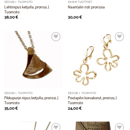
DESIGN J. TUOMISTO
KAIKKI TUOTTEET
Lehtiriipus ketjulla, pronssi, J.
Naantalin risti pronssia
Tuomisto
38,00
€
30,00
€
Add to
Add to
Wishlist
Wishlist
DESIGN J. TUOMISTO
DESIGN J. TUOMISTO
Pikkupurje riipus ketjulla, pronssi, J.
Poutapilvi korvakorut, pronssi, J.
Tuomisto
Tuomisto
35,00
€
24,00
€