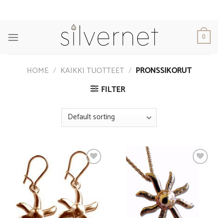
Skip
to
content
0
HOME
/
KAIKKI TUOTTEET
/
PRONSSIKORUT
FILTER
Add to
Add to
Wishlist
Wishlist