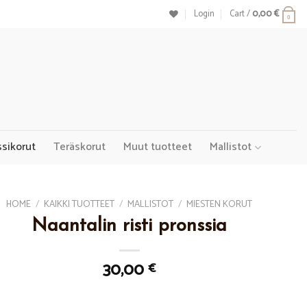
Login
Cart /
0,00
€
0
ssikorut
Teräskorut
Muut tuotteet
Mallistot
HOME
/
KAIKKI TUOTTEET
/
MALLISTOT
/
MIESTEN KORUT
Naantalin risti pronssia
30,00
€