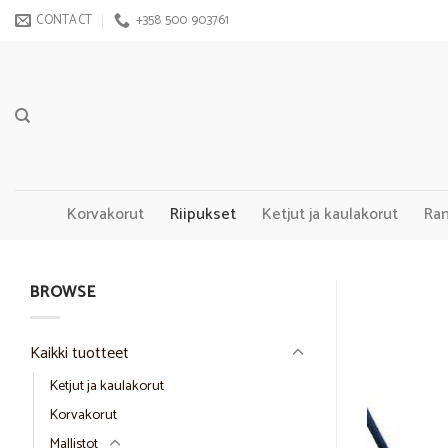
Skip
CONTACT
+358 500 903761
to
content
Korvakorut
Riipukset
Ketjut ja kaulakorut
Ra
BROWSE
Kaikki tuotteet
Ketjut ja kaulakorut
Korvakorut
Mallistot