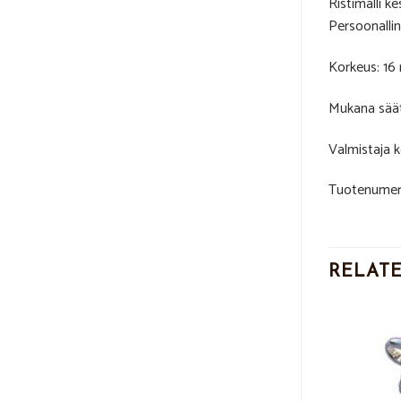
Ristimalli k
Persoonalline
Korkeus: 1
Mukana sää
Valmistaja 
Tuotenumer
RELAT
Add to
Add to
Wishlist
Wishlist