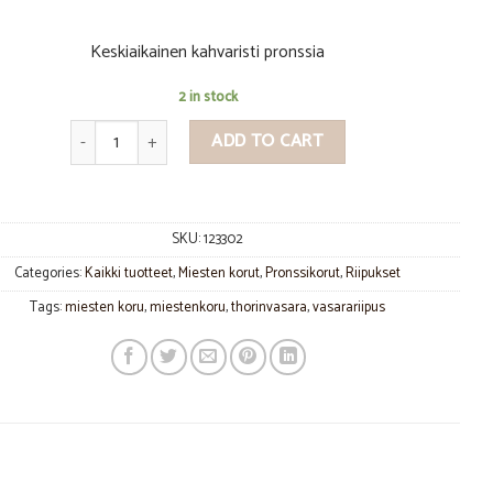
Keskiaikainen kahvaristi pronssia
2 in stock
Naantalin risti pronssia quantity
ADD TO CART
SKU:
123302
Categories:
Kaikki tuotteet
,
Miesten korut
,
Pronssikorut
,
Riipukset
Tags:
miesten koru
,
miestenkoru
,
thorinvasara
,
vasarariipus