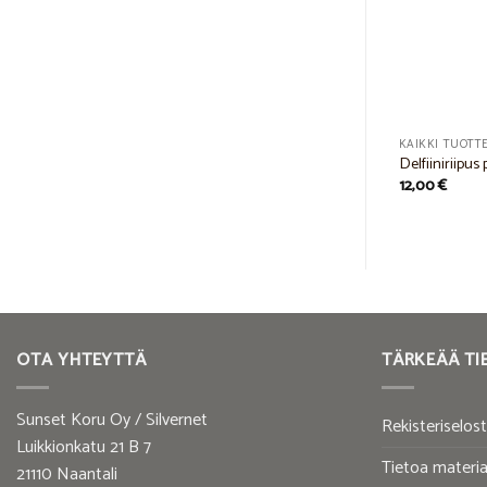
KAIKKI TUOTTEET
KAIKKI TUOTT
Pieni helmiriipus kivellä
Delfiiniriipus 
12,00
€
12,00
€
OTA YHTEYTTÄ
TÄRKEÄÄ TI
Sunset Koru Oy / Silvernet
Rekisteriselos
Luikkionkatu 21 B 7
Tietoa materia
21110 Naantali