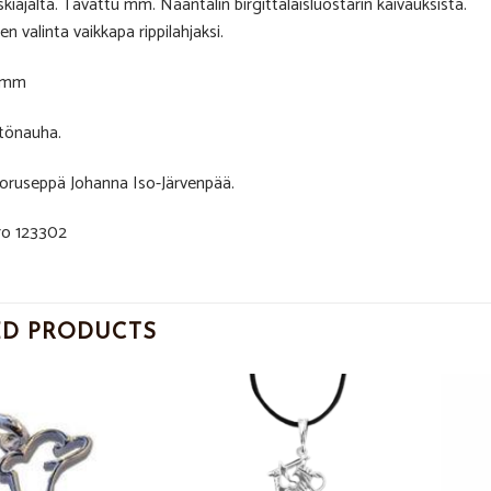
eskiajalta. Tavattu mm. Naantalin birgittalaisluostarin kaivauksista.
n valinta vaikkapa rippilahjaksi.
6 mm
tönauha.
koruseppä Johanna Iso-Järvenpää.
o 123302
ED PRODUCTS
Add to
Add to
Wishlist
Wishlist