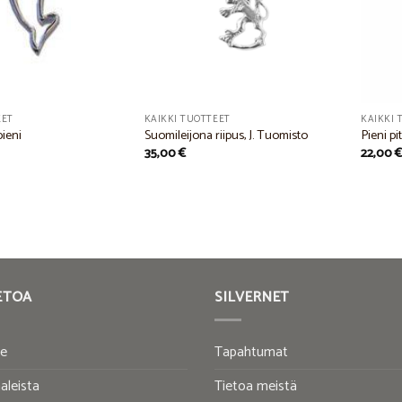
EET
KAIKKI TUOTTEET
KAIKKI 
pieni
Suomileijona riipus, J. Tuomisto
Pieni pi
35,00
€
22,00
ETOA
SILVERNET
te
Tapahtumat
aleista
Tietoa meistä