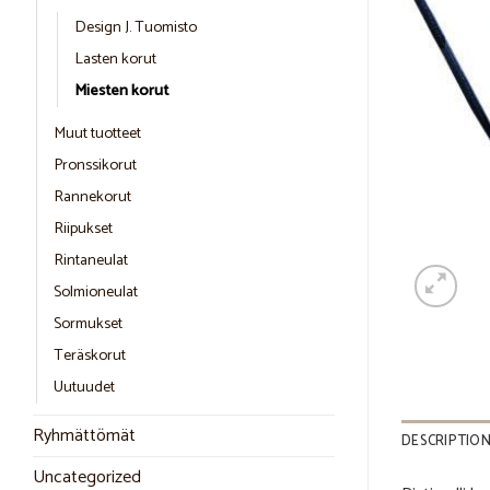
Design J. Tuomisto
Lasten korut
Miesten korut
Muut tuotteet
Pronssikorut
Rannekorut
Riipukset
Rintaneulat
Solmioneulat
Sormukset
Teräskorut
Uutuudet
Ryhmättömät
DESCRIPTIO
Uncategorized