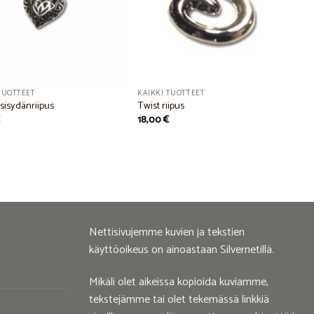
TUOTTEET
KAIKKI TUOTTEET
tsisydänriipus
Twist riipus
€
18,00
€
Nettisivujemme kuvien ja tekstien
käyttöoikeus on ainoastaan Silvernetillä.
Mikäli olet aikeissa kopioida kuviamme,
tekstejämme tai olet tekemässä linkkiä