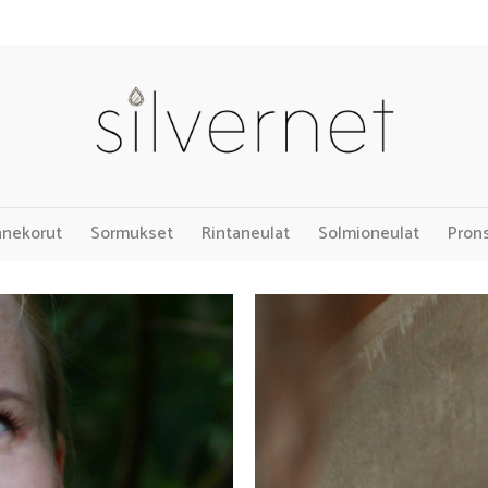
nnekorut
Sormukset
Rintaneulat
Solmioneulat
Pron