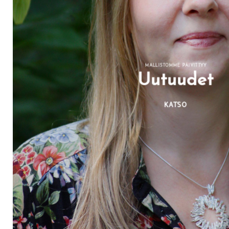
MALLISTOMME PÄIVITTYY
Uutuudet
KATSO