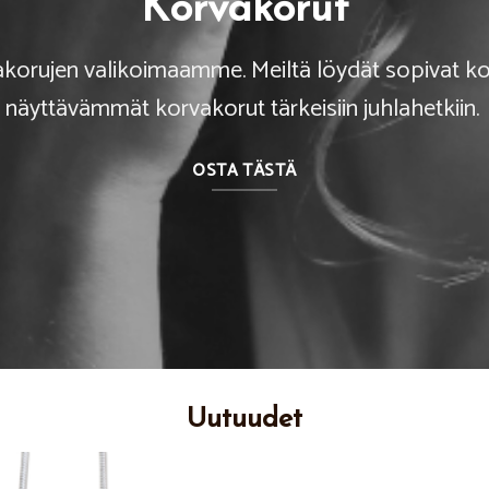
Korvakorut
akorujen valikoimaamme. Meiltä löydät sopivat ko
näyttävämmät korvakorut tärkeisiin juhlahetkiin.
OSTA TÄSTÄ
Uutuudet