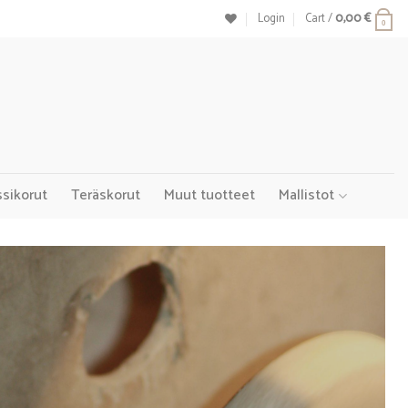
Login
Cart /
0,00
€
0
ssikorut
Teräskorut
Muut tuotteet
Mallistot