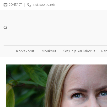
Skip
CONTACT
+358 500 903761
to
content
Korvakorut
Riipukset
Ketjut ja kaulakorut
Ra