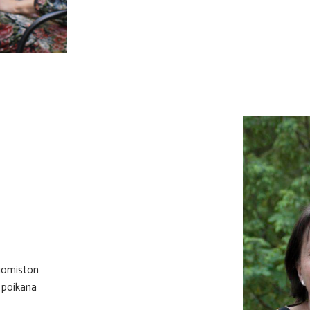
Tuomiston
 poikana