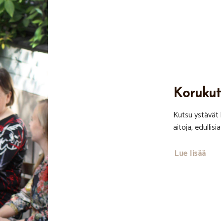
Korukut
Kutsu ystävät k
aitoja, edullis
Lue lisää