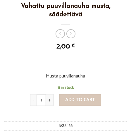
Vahattu puuvillanauha musta,
säädettävä
2,00
€
Musta puuvillanauha
11 in stock
Vahattu puuvillanauha musta, säädettävä quantity
ADD TO CART
SKU:
166