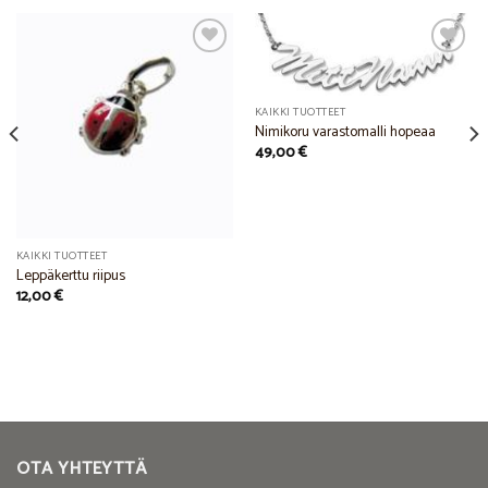
Add to
Add to
KAIKKI TUOTTEET
Wishlist
Wishlist
Nimikoru varastomalli hopeaa
49,00
€
KAIKKI TUOTTEET
Leppäkerttu riipus
12,00
€
OTA YHTEYTTÄ