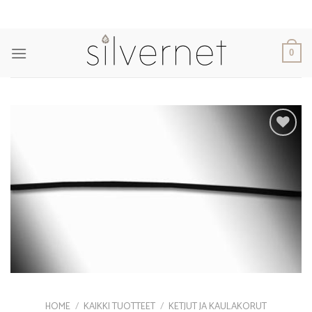
Skip
to
content
0
Add to
Wishlist
HOME
/
KAIKKI TUOTTEET
/
KETJUT JA KAULAKORUT