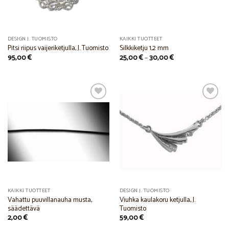
DESIGN J. TUOMISTO
KAIKKI TUOTTEET
Pitsi riipus vaijeriketjulla, J. Tuomisto
Silkkiketju 1,2 mm
Price
95,00
€
25,00
€
–
30,00
€
range:
25,00 €
through
30,00 €
Add to
Add to
Wishlist
Wishlist
KAIKKI TUOTTEET
DESIGN J. TUOMISTO
Vahattu puuvillanauha musta,
Viuhka kaulakoru ketjulla, J.
säädettävä
Tuomisto
2,00
€
59,00
€