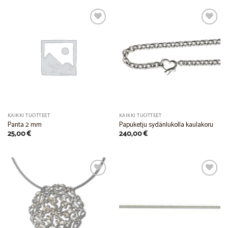
through
18,00 €
Add to
Add to
Wishlist
Wishlist
KAIKKI TUOTTEET
KAIKKI TUOTTEET
Panta 2 mm
Papuketju sydänlukolla kaulakoru
25,00
€
240,00
€
Add to
Add to
Wishlist
Wishlist