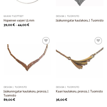
KAIKKI TUOTTEET
DESIGN J. TUOMISTO
Hopeinen vaijeri 1,5 mm
Jääkuningatar kaulakoru, J. Tuomisto
Price
39,00
€
–
44,00
€
range:
39,00 €
through
44,00 €
Add to
Add to
Wishlist
Wishlist
DESIGN J. TUOMISTO
DESIGN J. TUOMISTO
Jääkuningatar kaulakoru, pronssi, J.
Kaari kaulakoru, pronssi, J. Tuomisto
Tuomisto
89,00
€
36,00
€