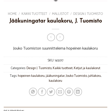
HOME
/
KAIKKI TUOTTEET
/
MALLISTOT
/
DESIGN J. TUOMISTO
Jääkuningatar kaulakoru, J. Tuomisto
Jouko Tuomiston suunnittelema hopeinen kaulakoru
SKU:
145017
Categories:
Design J. Tuomisto
,
Kaikki tuotteet
,
Ketjut ja kaulakorut
Tags:
hopeinen kaulakoru
,
jääkuningatar
,
Jouko Tuomisto
,
juhlakoru
,
kaulakoru