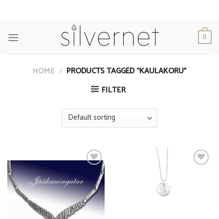
Skip
to
content
0
HOME
/
PRODUCTS TAGGED “KAULAKORU”
FILTER
Add to
Add to
Wishlist
Wishlist