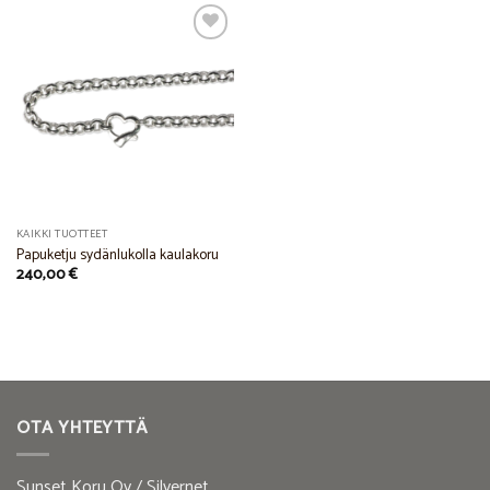
Add to
Wishlist
KAIKKI TUOTTEET
Papuketju sydänlukolla kaulakoru
240,00
€
OTA YHTEYTTÄ
Sunset Koru Oy / Silvernet