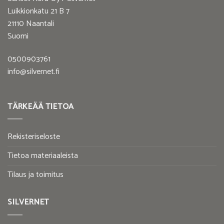
Luikkionkatu 21 B 7
21110 Naantali
Suomi
0500903761
info@silvernet.fi
TÄRKEÄÄ TIETOA
Rekisteriseloste
Tietoa materiaaleista
Tilaus ja toimitus
SILVERNET