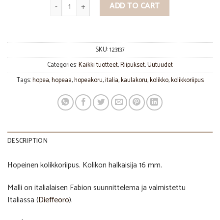
Kolikkoriipus quantity
ADD TO CART
SKU:
123137
Categories:
Kaikki tuotteet
,
Riipukset
,
Uutuudet
Tags:
hopea
,
hopeaa
,
hopeakoru
,
italia
,
kaulakoru
,
kolikko
,
kolikkoriipus
DESCRIPTION
Hopeinen kolikkoriipus. Kolikon halkaisija 16 mm.
Malli on italialaisen Fabion suunnittelema ja valmistettu
Italiassa (
Dieffeoro
).