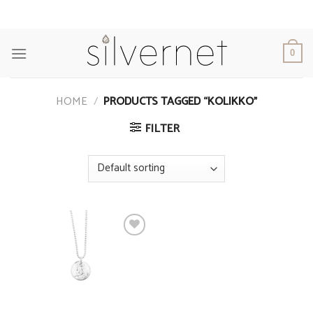
Skip
to
content
0
HOME
/
PRODUCTS TAGGED “KOLIKKO”
FILTER
Add to
Wishlist