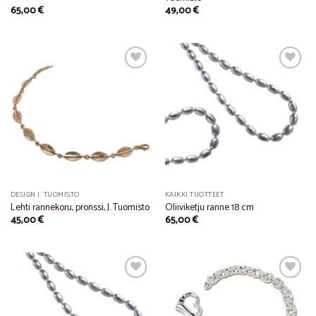
65,00
€
49,00
€
Add to
Add to
Wishlist
Wishlist
DESIGN J. TUOMISTO
KAIKKI TUOTTEET
Lehti rannekoru, pronssi, J. Tuomisto
Oliiviketju ranne 18 cm
45,00
€
65,00
€
Add to
Add to