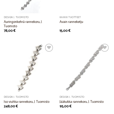
DESIGN J. TUOMISTO
KAIKKI TUOTTEET
Auringonkehrä rannekoru, J.
Avain ranneketju
Tuomisto
78,00
€
15,00
€
Add to
Add to
Wishlist
Wishlist
DESIGN J. TUOMISTO
DESIGN J. TUOMISTO
Iso viuhka rannekoru, J. Tuomisto
Jääkukka rannekoru, J. Tuomisto
248,00
€
95,00
€