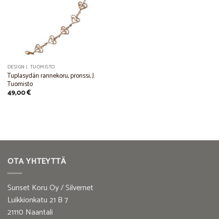
Add to
Wishlist
DESIGN J. TUOMISTO
Tuplasydän rannekoru, pronssi, J.
Tuomisto
49,00
€
OTA YHTEYTTÄ
Sunset Koru Oy / Silvernet
Luikkionkatu 21 B 7
21110 Naantali