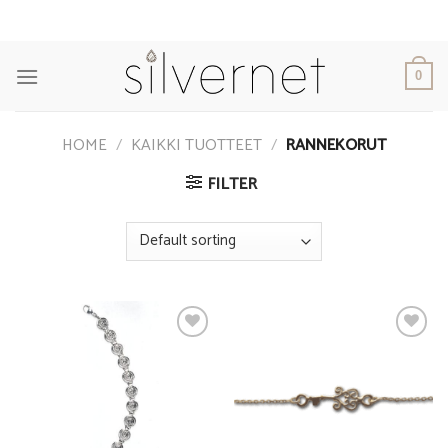
Skip
to
content
0
HOME
/
KAIKKI TUOTTEET
/
RANNEKORUT
FILTER
Add to
Add to
Wishlist
Wishlist