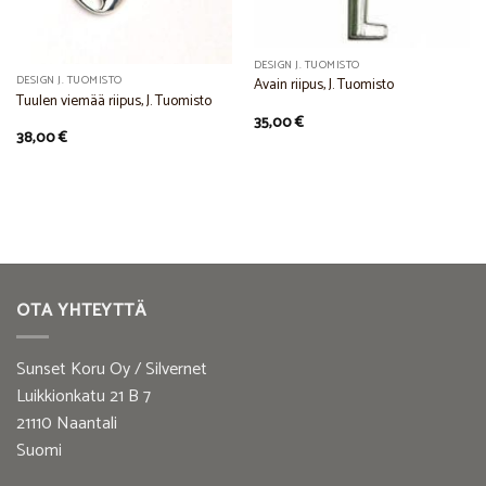
DESIGN J. TUOMISTO
DESIGN J. TUOMISTO
Avain riipus, J. Tuomisto
Tuulen viemää riipus, J. Tuomisto
35,00
€
38,00
€
OTA YHTEYTTÄ
Sunset Koru Oy / Silvernet
Luikkionkatu 21 B 7
21110 Naantali
Suomi