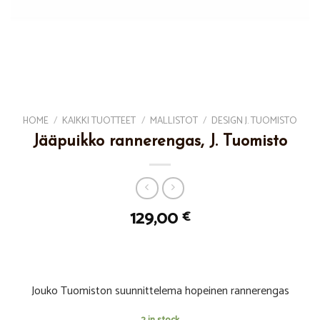
HOME
/
KAIKKI TUOTTEET
/
MALLISTOT
/
DESIGN J. TUOMISTO
Jääpuikko rannerengas, J. Tuomisto
129,00
€
Jouko Tuomiston suunnittelema hopeinen rannerengas