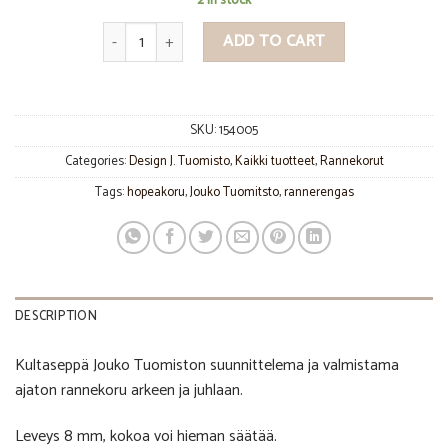
2 in stock
Jääpuikko rannerengas, J. Tuomisto quantity
ADD TO CART
SKU:
154005
Categories:
Design J. Tuomisto
,
Kaikki tuotteet
,
Rannekorut
Tags:
hopeakoru
,
Jouko Tuomitsto
,
rannerengas
DESCRIPTION
Kultaseppä Jouko Tuomiston suunnittelema ja valmistama
ajaton rannekoru arkeen ja juhlaan.
Leveys 8 mm, kokoa voi hieman säätää.