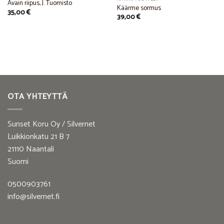
Avain riipus, J. Tuomisto
Käärme sormus
35,00
€
39,00
€
OTA YHTEYTTÄ
Sunset Koru Oy / Silvernet
Luikkionkatu 21 B 7
21110 Naantali
Suomi
0500903761
info@silvernet.fi