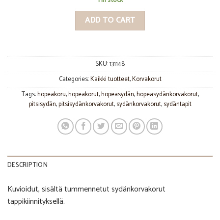
1 in stock
ADD TO CART
SKU:
131148
Categories:
Kaikki tuotteet
,
Korvakorut
Tags:
hopeakoru
,
hopeakorut
,
hopeasydän
,
hopeasydänkorvakorut
,
pitsisydän
,
pitsisydänkorvakorut
,
sydänkorvakorut
,
sydäntapit
DESCRIPTION
Kuvioidut, sisältä tummennetut sydänkorvakorut
tappikiinnityksellä.