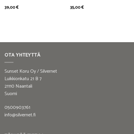
39,00
€
35,00
€
OTA YHTEYTTÄ
Sunset Koru Oy / Silvernet
Luikkionkatu 21 B 7
21110 Naantali
Suomi
0500903761
info@silvernet.fi