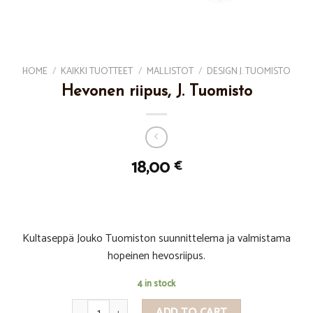
HOME
/
KAIKKI TUOTTEET
/
MALLISTOT
/
DESIGN J. TUOMISTO
Hevonen riipus, J. Tuomisto
18,00
€
Kultaseppä Jouko Tuomiston suunnittelema ja valmistama
hopeinen hevosriipus.
4 in stock
Hevonen riipus, J. Tuomisto quantity
ADD TO CART