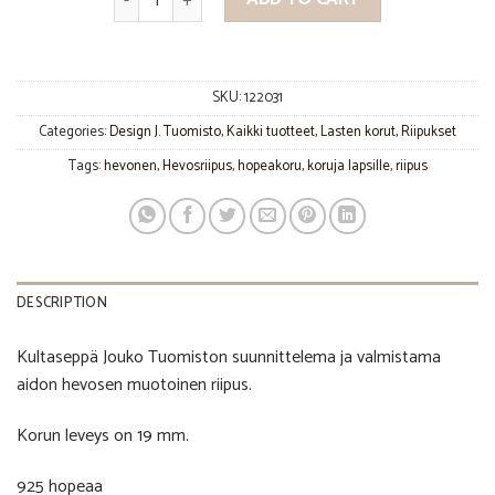
SKU:
122031
Categories:
Design J. Tuomisto
,
Kaikki tuotteet
,
Lasten korut
,
Riipukset
Tags:
hevonen
,
Hevosriipus
,
hopeakoru
,
koruja lapsille
,
riipus
DESCRIPTION
Kultaseppä Jouko Tuomiston suunnittelema ja valmistama
aidon hevosen muotoinen riipus.
Korun leveys on 19 mm.
925 hopeaa