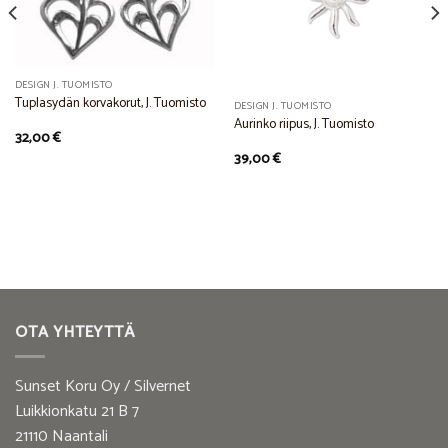
DESIGN J. TUOMISTO
Tuplasydän korvakorut, J. Tuomisto
DESIGN J. TUOMISTO
Aurinko riipus, J. Tuomisto
32,00
€
39,00
€
OTA YHTEYTTÄ
Sunset Koru Oy / Silvernet
Luikkionkatu 21 B 7
21110 Naantali