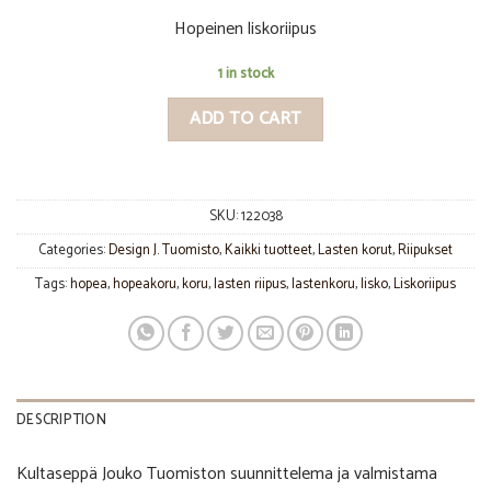
Hopeinen liskoriipus
1 in stock
ADD TO CART
SKU:
122038
Categories:
Design J. Tuomisto
,
Kaikki tuotteet
,
Lasten korut
,
Riipukset
Tags:
hopea
,
hopeakoru
,
koru
,
lasten riipus
,
lastenkoru
,
lisko
,
Liskoriipus
DESCRIPTION
Kultaseppä Jouko Tuomiston suunnittelema ja valmistama