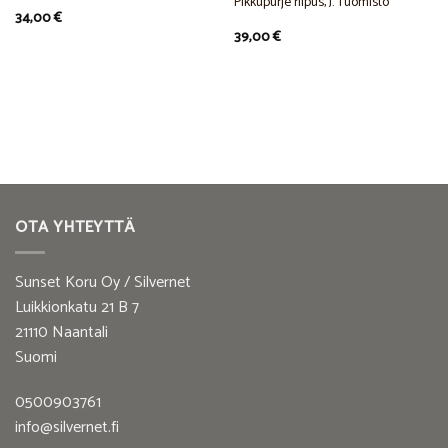
Pikkupurje riipus, J. Tuomisto
34,00
€
39,00
€
OTA YHTEYTTÄ
Sunset Koru Oy / Silvernet
Luikkionkatu 21 B 7
21110 Naantali
Suomi
0500903761
info@silvernet.fi