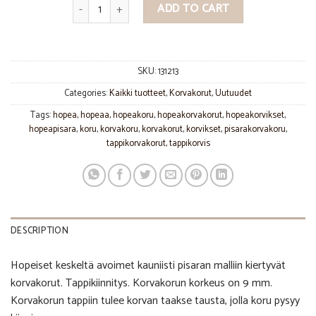
Avoin pisara korvakorut quantity
ADD TO CART
SKU:
131213
Categories:
Kaikki tuotteet
,
Korvakorut
,
Uutuudet
Tags:
hopea
,
hopeaa
,
hopeakoru
,
hopeakorvakorut
,
hopeakorvikset
,
hopeapisara
,
koru
,
korvakoru
,
korvakorut
,
korvikset
,
pisarakorvakoru
,
tappikorvakorut
,
tappikorvis
DESCRIPTION
Hopeiset keskeltä avoimet kauniisti pisaran malliin kiertyvät
korvakorut. Tappikiinnitys. Korvakorun korkeus on 9 mm.
Korvakorun tappiin tulee korvan taakse tausta, jolla koru pysyy