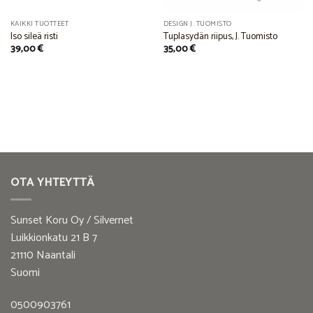
KAIKKI TUOTTEET
DESIGN J. TUOMISTO
Iso sileä risti
Tuplasydän riipus, J. Tuomisto
39,00
€
35,00
€
OTA YHTEYTTÄ
Sunset Koru Oy / Silvernet
Luikkionkatu 21 B 7
21110 Naantali
Suomi
0500903761