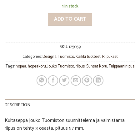
1 in stock
ADD TO CART
SKU:
125059
Categories:
Design J. Tuomisto
,
Kaikki tuotteet
,
Riipukset
Tags:
hopea
,
hopeakoru
,
Jouko Tuomisto
,
riipus
,
Sunset Koru
,
Tulppaaniriipus
DESCRIPTION
Kultaseppä Jouko Tuomiston suunnittelema ja valmistama
riipus on tehty 3 osasta, pituus 57 mm.