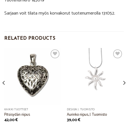
Tuotenumero 145019
Sarjaan voit tilata myös korvakorut tuotenumerolla 131052.
RELATED PRODUCTS
Add to
Add to
Wishlist
Wishlist
KAIKKI TUOTTEET
DESIGN J. TUOMISTO
Pitsisydän riipus
Aurinko riipus, J. Tuomisto
42,00
€
39,00
€