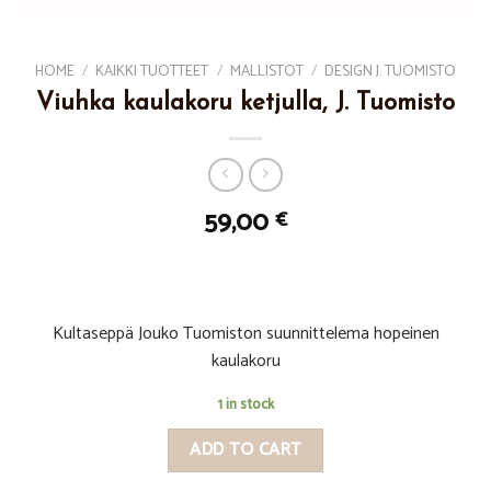
HOME
/
KAIKKI TUOTTEET
/
MALLISTOT
/
DESIGN J. TUOMISTO
Viuhka kaulakoru ketjulla, J. Tuomisto
59,00
€
Kultaseppä Jouko Tuomiston suunnittelema hopeinen
kaulakoru
1 in stock
ADD TO CART