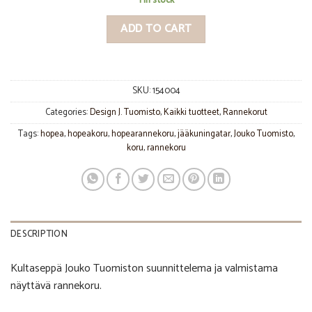
1 in stock
ADD TO CART
SKU:
154004
Categories:
Design J. Tuomisto
,
Kaikki tuotteet
,
Rannekorut
Tags:
hopea
,
hopeakoru
,
hopearannekoru
,
jääkuningatar
,
Jouko Tuomisto
,
koru
,
rannekoru
DESCRIPTION
Kultaseppä Jouko Tuomiston suunnittelema ja valmistama
näyttävä rannekoru.