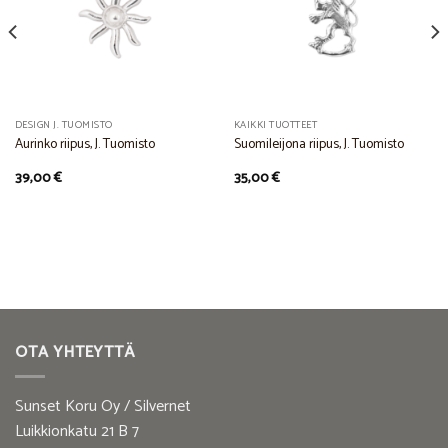
Wishlist
Wishlist
DESIGN J. TUOMISTO
KAIKKI TUOTTEET
Aurinko riipus, J. Tuomisto
Suomileijona riipus, J. Tuomisto
39,00
€
35,00
€
OTA YHTEYTTÄ
Sunset Koru Oy / Silvernet
Luikkionkatu 21 B 7