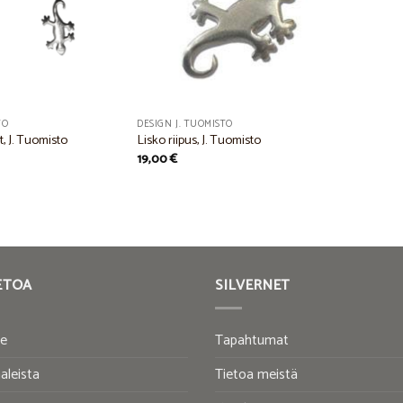
TO
DESIGN J. TUOMISTO
, J. Tuomisto
Lisko riipus, J. Tuomisto
19,00
€
ETOA
SILVERNET
te
Tapahtumat
aleista
Tietoa meistä