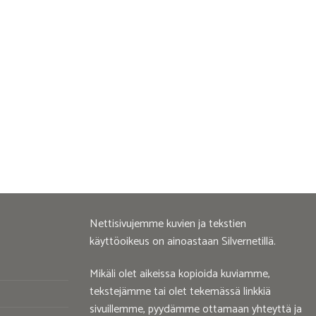
Nettisivujemme kuvien ja tekstien
käyttöoikeus on ainoastaan Silvernetillä.
Mikäli olet aikeissa kopioida kuviamme,
tekstejämme tai olet tekemässä linkkiä
sivuillemme, pyydämme ottamaan yhteyttä ja