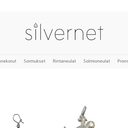
nnekorut
Sormukset
Rintaneulat
Solmioneulat
Pron
Add to
Add to
Wishlist
Wishlist