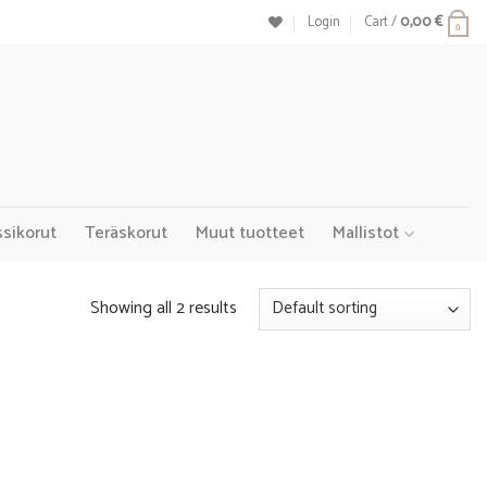
Login
Cart /
0,00
€
0
ssikorut
Teräskorut
Muut tuotteet
Mallistot
Showing all 2 results