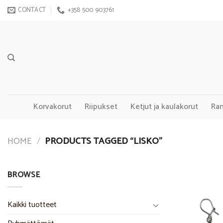
Skip
CONTACT
+358 500 903761
to
content
Korvakorut
Riipukset
Ketjut ja kaulakorut
Ra
HOME
/
PRODUCTS TAGGED “LISKO”
BROWSE
Kaikki tuotteet