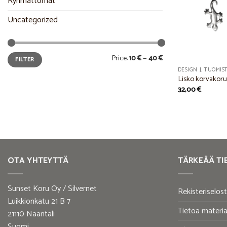
Ryhmättömät
Uncategorized
Min
Max
Price:
10 €
—
40 €
FILTER
price
price
DESIGN J. TUOMIS
Lisko korvakorut
32,00
€
OTA YHTEYTTÄ
TÄRKEÄÄ TI
Sunset Koru Oy / Silvernet
Rekisteriselos
Luikkionkatu 21 B 7
Tietoa materia
21110 Naantali
Suomi