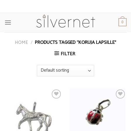
Skip
to
content
0
HOME
/
PRODUCTS TAGGED “KORUJA LAPSILLE”
FILTER
Add to
Add to
Wishlist
Wishlist