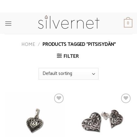
Skip
to
content
0
HOME
/
PRODUCTS TAGGED “PITSISYDÄN”
FILTER
Add to
Add to
Wishlist
Wishlist