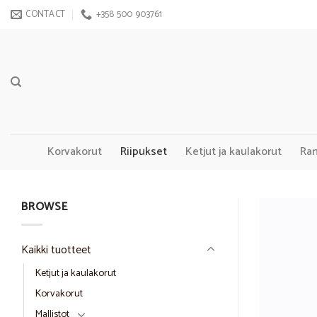
Skip
CONTACT
+358 500 903761
to
content
Korvakorut
Riipukset
Ketjut ja kaulakorut
Ra
BROWSE
Kaikki tuotteet
Ketjut ja kaulakorut
Korvakorut
Mallistot