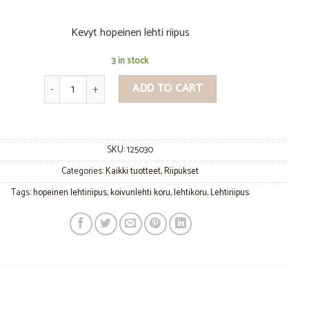
Kevyt hopeinen lehti riipus
3 in stock
Lehti riipus quantity
ADD TO CART
SKU:
125030
Categories:
Kaikki tuotteet
,
Riipukset
Tags:
hopeinen lehtiriipus
,
koivunlehti koru
,
lehtikoru
,
Lehtiriipus