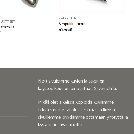
KAIKKI TUOTTEET
TUOTTEET
Simpukka riipus
 sormus
18,00
€
€
Nettisivujemme kuvien ja tekstien
käyttöoikeus on ainoastaan Silvernetillä.
Mikäli olet aikeissa kopioida kuviamme,
tekstejämme tai olet tekemässä linkkiä
sivuillemme, pyydämme ottamaan yhteyttä ja
kysymään luvan meiltä.