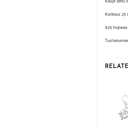
Kevyt lehti r
Korkeus 25
925 hopeaa
Tuotenumer
RELAT
Add to
Add to
Wishlist
Wishlist
OUT OF STOCK