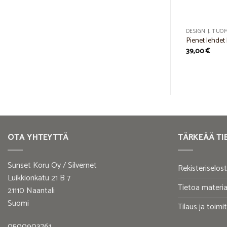
DESIGN J. TUOMISTO
DESIGN J. TUO
pus, J. Tuomisto
Lehti korvakorut, pronssi, J. Tuomisto
Pienet lehdet
32,00
€
39,00
€
OTA YHTEYTTÄ
TÄRKEÄÄ TI
Sunset Koru Oy / Silvernet
Rekisteriselos
Luikkionkatu 21 B 7
Tietoa materia
21110 Naantali
Suomi
Tilaus ja toimi
0500903761