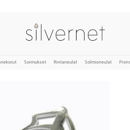
nnekorut
Sormukset
Rintaneulat
Solmioneulat
Pron
Add to
Wishlist