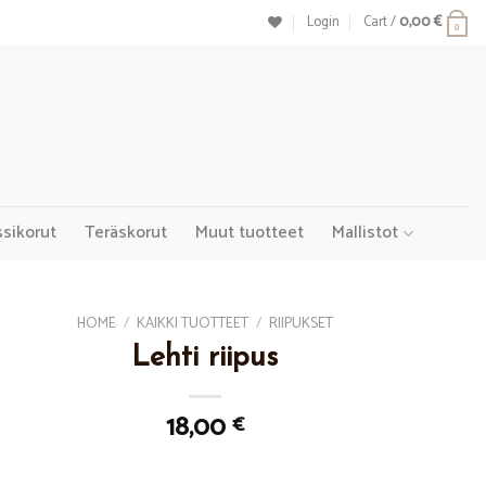
Login
Cart /
0,00
€
0
ssikorut
Teräskorut
Muut tuotteet
Mallistot
HOME
/
KAIKKI TUOTTEET
/
RIIPUKSET
Lehti riipus
18,00
€