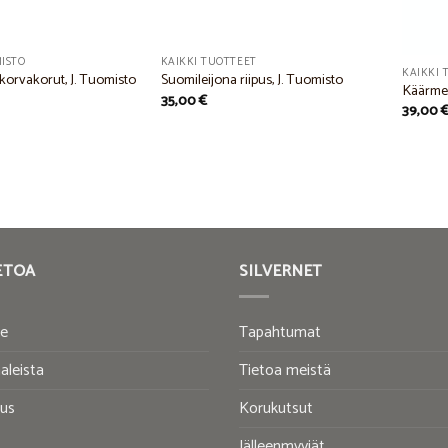
MISTO
KAIKKI TUOTTEET
KAIKKI 
 korvakorut, J. Tuomisto
Suomileijona riipus, J. Tuomisto
Käärme
35,00
€
39,00
ETOA
SILVERNET
te
Tapahtumat
aleista
Tietoa meistä
tus
Korukutsut
Jälleenmyyjät