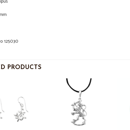
iipus
 mm
o 125030
ED PRODUCTS
Add to
Add to
Wishlist
Wishlist