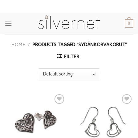
Skip
to
content
0
HOME
/
PRODUCTS TAGGED “SYDÄNKORVAKORUT”
FILTER
Add to
Add to
Wishlist
Wishlist