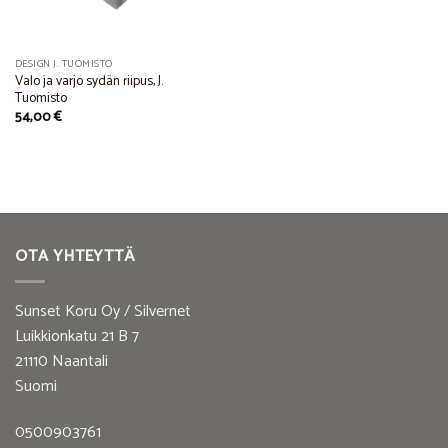
DESIGN J. TUOMISTO
Valo ja varjo sydän riipus, J.
Tuomisto
54,00
€
OTA YHTEYTTÄ
Sunset Koru Oy / Silvernet
Luikkionkatu 21 B 7
21110 Naantali
Suomi
0500903761