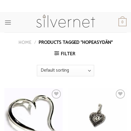
Skip
to
content
0
HOME
/
PRODUCTS TAGGED “HOPEASYDÄN”
FILTER
Add to
Add to
Wishlist
Wishlist