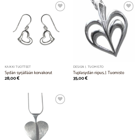
Add to
Add to
Wishlist
Wishlist
KAIKKI TUOTTEET
DESIGN J. TUOMISTO
Sydän syrjällään korvakorut
Tuplasydän riipus, J. Tuomisto
28,00
€
35,00
€
Add to
Wishlist