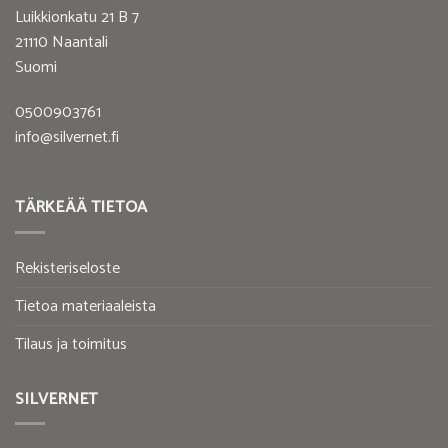
Luikkionkatu 21 B 7
21110 Naantali
Suomi
0500903761
info@silvernet.fi
TÄRKEÄÄ TIETOA
Rekisteriseloste
Tietoa materiaaleista
Tilaus ja toimitus
SILVERNET