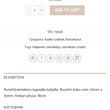
3 in stock
Rusetti ranneketju quantity
ADD TO CART
SKU:
155148
Categories:
Kaikki tuotteet
,
Rannekorut
Tags:
hopeinen
,
ranneketju
,
rannekoru
,
rusetti
DESCRIPTION
Rusettirannekoru kapealla ketjulla. Rusetin koko noin 10mm x
15mm. Ketjun pituus 18cm.
925 hopeaa