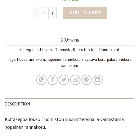
2 in stock
Jääkukka rannekoru, J. Tuomisto quantity
ADD TO CART
SKU:
155115
Categories:
Design J. Tuomisto
,
Kaikki tuotteet
,
Rannekorut
Tags:
hopearannekoru
,
hopeinen rannekoru
,
näyttävä koru
,
palarannekoru
,
rannekoru
DESCRIPTION
Kultaseppä Jouko Tuomiston suunnittelema ja valmistama
hopeinen rannekoru.