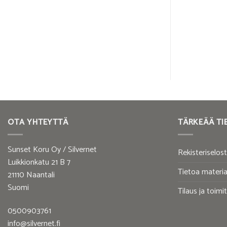
12,00
€
OTA YHTEYTTÄ
TÄRKEÄÄ TI
Sunset Koru Oy / Silvernet
Rekisteriselos
Luikkionkatu 21 B 7
Tietoa materia
21110 Naantali
Suomi
Tilaus ja toimi
0500903761
info@silvernet.fi