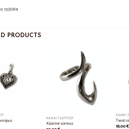
o 133069
ED PRODUCTS
Add to
Add to
Wishlist
Wishlist
EET
KAIKKI 
KAIKKI TUOTTEET
änriipus
Twist ri
Käärme sormus
18,00
€