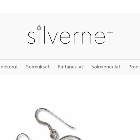
nnekorut
Sormukset
Rintaneulat
Solmioneulat
Pron
Add to
Wishlist