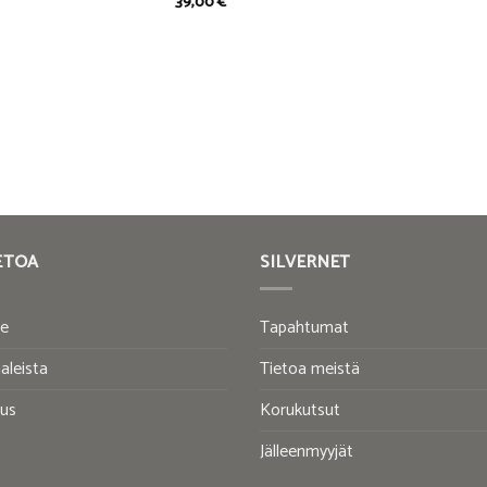
39,00
€
ETOA
SILVERNET
te
Tapahtumat
aleista
Tietoa meistä
tus
Korukutsut
Jälleenmyyjät