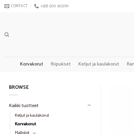
Skip
CONTACT
+358 500 903761
to
content
Korvakorut
Riipukset
Ketjut ja kaulakorut
Ra
BROWSE
Kaikki tuotteet
Ketjut ja kaulakorut
Korvakorut
Mallistot