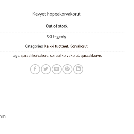
Kevyet hopeakorvakorut
Out of stock
SKU:
133069
Categories:
Kaikki tuotteet
,
Korvakorut
Tags:
spiraalikorvakoru
,
spiraalikorvakorut
,
spiraalikorvis
 mm.