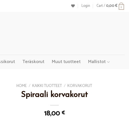
Login
Cart /
0,00
€
0
ssikorut
Teräskorut
Muut tuotteet
Mallistot
HOME
/
KAIKKI TUOTTEET
/
KORVAKORUT
Spiraali korvakorut
18,00
€