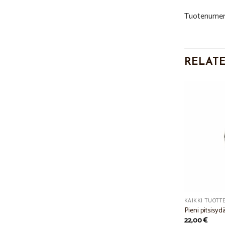
Tuotenumer
RELAT
Add to
Add to
Wishlist
Wishlist
KAIKKI TUOTT
KAIKKI TUOTTEET
Pieni pitsisyd
Leppäkerttu riipus
22,00
€