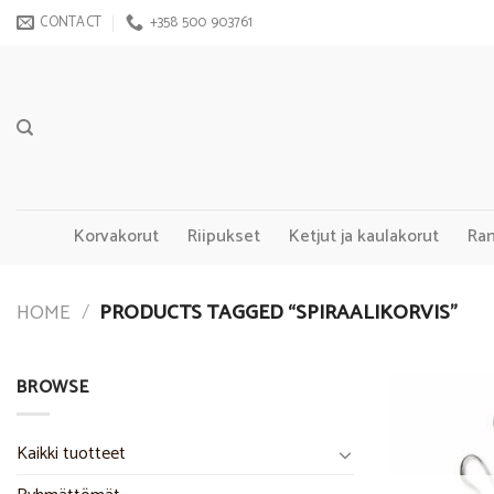
Skip
CONTACT
+358 500 903761
to
content
Korvakorut
Riipukset
Ketjut ja kaulakorut
Ra
HOME
/
PRODUCTS TAGGED “SPIRAALIKORVIS”
BROWSE
Kaikki tuotteet