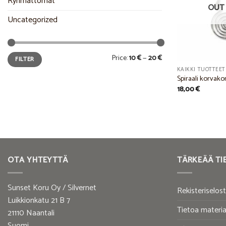
Ryhmättömät
OUT 
Uncategorized
Min
Max
Price:
10 €
—
20 €
FILTER
price
price
KAIKKI TUOTTEET
Spiraali korvako
18,00
€
OTA YHTEYTTÄ
TÄRKEÄÄ TI
Sunset Koru Oy / Silvernet
Rekisteriselos
Luikkionkatu 21 B 7
Tietoa materia
21110 Naantali
Suomi