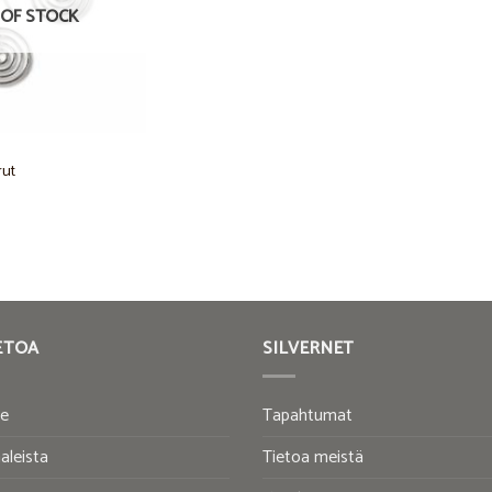
OF STOCK
rut
ETOA
SILVERNET
te
Tapahtumat
aleista
Tietoa meistä