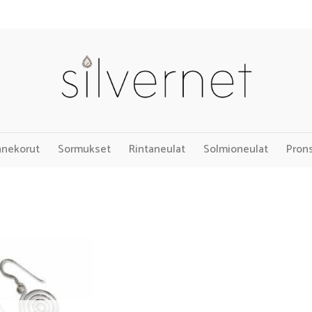
nnekorut
Sormukset
Rintaneulat
Solmioneulat
Pron
Add to
Wishlist