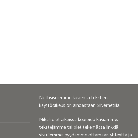
Nettisivujemme kuvien ja tekstien
käyttöoikeus on ainoastaan Silvernetillä.
Mikäli olet aikeissa kopioida kuviamme,
tekstejämme tai olet tekemässä linkkiä
sivuillemme, pyydämme ottamaan yhteyttä ja