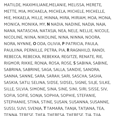
MATILDE, MAXIMILIANE,MELANIE, MELISSA, MERETE,
METTE, MIA, MICHAELA, MICHELA, MICHELE, MICHELLE,
MIE, MIKAELA, MILLE, MINNA, MIRA, MIRIAM, MOA, MONA,
MONICA, MONIKA, MY,
N
NADIA, NADINE, NADJA, NAJA,
NANA, NATASCHA, NATASJA, NEA, NELE, NELLIE, NICOLE,
NICOLINE, NIINA, NIKOLINE, NINA, NINNA, NOORA,
NORA, NYNNE,
O
ODA, OLIVIA,
P
PATRICIA, PAULA,
PAULIINA, PERNILLE, PETRA, PIA,
R
RAGNHILD, RANDI,
REBECCA, REBECKA, REBEKKA, REGITZE, RENATE, RIE,
RIGMOR, RIKKE, RONJA, ROSA, ROSE,
S
SABINA, SABINE,
SABRINA, SABRINE, SAGA, SALLA, SANDIE, SANDRA,
SANNA, SANNE, SARA, SARAH, SARI, SASCHA, SASHA,
SASKIA, SATU, SELINA, SIDSE, SIDSEL, SIGNE, SILJE, SILKE,
SILLE, SILVIA, SIMONE, SINA, SINE, SINI, SIRI, SISSE, SIV,
SOFIA, SOFIE, SONJA, SOPHIA, SOPHIE, STEFANIE,
STEPHANIE, STINA, STINE, SUSAN, SUSANNA, SUSANNE,
SUSSI, SUVI, SVENJA,
T
TAMARA, TANJA, TATJANA, TEA,
TENNA, TERESE, THEA, THERESA, THERESE, TIA, TIIA,