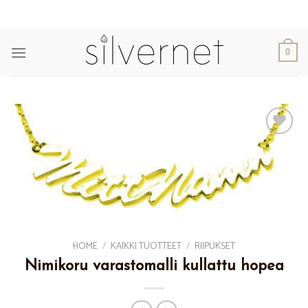
Skip
to
content
0
Add to
Wishlist
HOME
/
KAIKKI TUOTTEET
/
RIIPUKSET
Nimikoru varastomalli kullattu hopea