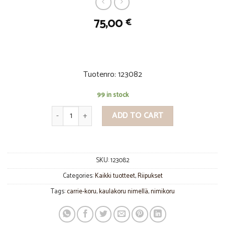
75,00
€
Tuotenro: 123082
99 in stock
Nimikoru varastomalli kullattu hopea quantity
ADD TO CART
SKU:
123082
Categories:
Kaikki tuotteet
,
Riipukset
Tags:
carrie-koru
,
kaulakoru nimellä
,
nimikoru