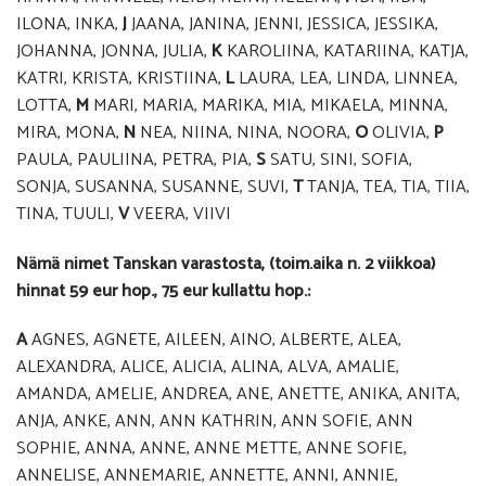
ILONA, INKA,
J
JAANA, JANINA, JENNI, JESSICA, JESSIKA,
JOHANNA, JONNA, JULIA,
K
KAROLIINA, KATARIINA, KATJA,
KATRI, KRISTA, KRISTIINA,
L
LAURA, LEA, LINDA, LINNEA,
LOTTA,
M
MARI, MARIA, MARIKA, MIA, MIKAELA, MINNA,
MIRA, MONA,
N
NEA, NIINA, NINA, NOORA,
O
OLIVIA,
P
PAULA, PAULIINA, PETRA, PIA,
S
SATU, SINI, SOFIA,
SONJA, SUSANNA, SUSANNE, SUVI,
T
TANJA, TEA, TIA, TIIA,
TINA, TUULI,
V
VEERA, VIIVI
Nämä nimet Tanskan varastosta, (toim.aika n. 2 viikkoa)
hinnat
59 eur hop., 75 eur kullattu hop.:
A
AGNES, AGNETE, AILEEN, AINO, ALBERTE, ALEA,
ALEXANDRA, ALICE, ALICIA, ALINA, ALVA, AMALIE,
AMANDA, AMELIE, ANDREA, ANE, ANETTE, ANIKA, ANITA,
ANJA, ANKE, ANN, ANN KATHRIN, ANN SOFIE, ANN
SOPHIE, ANNA, ANNE, ANNE METTE, ANNE SOFIE,
ANNELISE, ANNEMARIE, ANNETTE, ANNI, ANNIE,