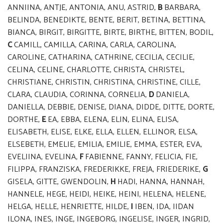
ANNIINA, ANTJE, ANTONIA, ANU, ASTRID,
B
BARBARA,
BELINDA, BENEDIKTE, BENTE, BERIT, BETINA, BETTINA,
BIANCA, BIRGIT, BIRGITTE, BIRTE, BIRTHE, BITTEN, BODIL,
C
CAMILL, CAMILLA, CARINA, CARLA, CAROLINA,
CAROLINE, CATHARINA, CATHRINE, CECILIA, CECILIE,
CELINA, CELINE, CHARLOTTE, CHRISTA, CHRISTEL,
CHRISTIANE, CHRISTIN, CHRISTINA, CHRISTINE, CILLE,
CLARA, CLAUDIA, CORINNA, CORNELIA,
D
DANIELA,
DANIELLA, DEBBIE, DENISE, DIANA, DIDDE, DITTE, DORTE,
DORTHE,
E
EA, EBBA, ELENA, ELIN, ELINA, ELISA,
ELISABETH, ELISE, ELKE, ELLA, ELLEN, ELLINOR, ELSA,
ELSEBETH, EMELIE, EMILIA, EMILIE, EMMA, ESTER, EVA,
EVELIINA, EVELINA,
F
FABIENNE, FANNY, FELICIA, FIE,
FILIPPA, FRANZISKA, FREDERIKKE, FREJA, FRIEDERIKE,
G
GISELA, GITTE, GWENDOLIN,
H
HADI, HANNA, HANNAH,
HANNELE, HEGE, HEIDI, HEIKE, HEINI, HELENA, HELENE,
HELGA, HELLE, HENRIETTE, HILDE,
I
IBEN, IDA, IIDAN
ILONA, INES, INGE, INGEBORG, INGELISE, INGER, INGRID,