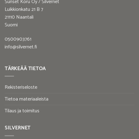
Sunset Koru Oy / Silvernet
Luikkionkatu 21 B 7
21110 Naantali
Suomi
0500903761
info@silvernet.fi
TÄRKEÄÄ TIETOA
Rekisteriseloste
Tietoa materiaaleista
Tilaus ja toimitus
SILVERNET