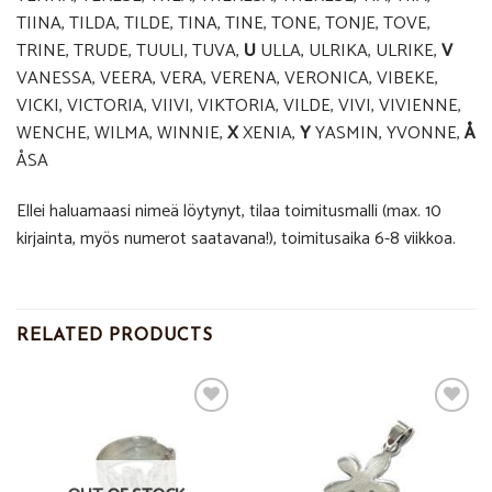
TIINA, TILDA, TILDE, TINA, TINE, TONE, TONJE, TOVE,
TRINE, TRUDE, TUULI, TUVA,
U
ULLA, ULRIKA, ULRIKE,
V
VANESSA, VEERA, VERA, VERENA, VERONICA, VIBEKE,
VICKI, VICTORIA, VIIVI, VIKTORIA, VILDE, VIVI, VIVIENNE,
WENCHE, WILMA, WINNIE,
X
XENIA,
Y
YASMIN, YVONNE,
Å
ÅSA
Ellei haluamaasi nimeä löytynyt, tilaa toimitusmalli (max. 10
kirjainta, myös numerot saatavana!), toimitusaika 6-8 viikkoa.
RELATED PRODUCTS
Add to
Add to
Wishlist
Wishlist