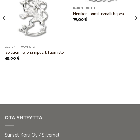
Add to
Add to
KAIKKI TUOTTEET
Wishlist
Wishlist
Nimikoru toimitusmalli hopea
75,00
€
DESIGN J. TUOMISTO
Iso Suomileijona riipus, J. Tuomisto
45,00
€
OTA YHTEYTTÄ
Sunset Koru Oy / Silvernet