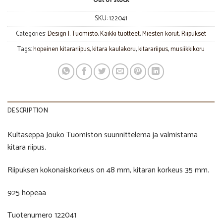
Out of stock
SKU:
122041
Categories:
Design J. Tuomisto
,
Kaikki tuotteet
,
Miesten korut
,
Riipukset
Tags:
hopeinen kitarariipus
,
kitara kaulakoru
,
kitarariipus
,
musiikkikoru
DESCRIPTION
Kultaseppä Jouko Tuomiston suunnittelema ja valmistama
kitara riipus.
Riipuksen kokonaiskorkeus on 48 mm, kitaran korkeus 35 mm.
925 hopeaa
Tuotenumero 122041