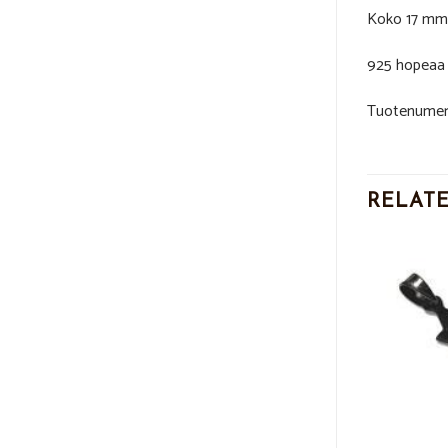
Koko 17 mm
925 hopeaa
Tuotenumer
RELAT
Add to
Add to
KAIKKI TUOTTEET
Wishlist
Wishlist
Nimikoru toimitusmalli kullattu hopea
89,00
€