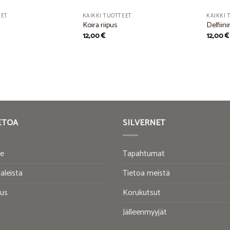
EET
KAIKKI TUOTTEET
KAIKKI 
Koira riipus
Delfiini
12,00
€
12,00
€
ETOA
SILVERNET
te
Tapahtumat
aleista
Tietoa meistä
tus
Korukutsut
Jälleenmyyjät