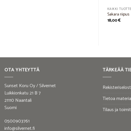
KAIKKI TUOTT
Sakara riipus
18,00
€
OTA YHTEYTTÄ
TÄRKEÄÄ TI
Sunset Koru Oy / Silvernet
Rekisteriselos
Luikkionkatu 21 B 7
Tietoa materia
21110 Naantali
Suomi
Tilaus ja toimi
0500903761
info@silvernet.fi