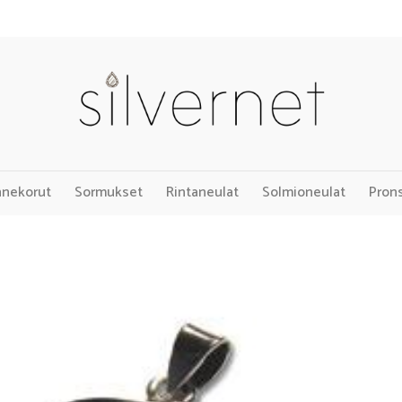
nnekorut
Sormukset
Rintaneulat
Solmioneulat
Pron
Add to
Wishlist