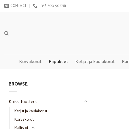
Skip
CONTACT
+358 500 903761
to
content
Korvakorut
Riipukset
Ketjut ja kaulakorut
Ra
BROWSE
Kaikki tuotteet
Ketjut ja kaulakorut
Korvakorut
Mallistot