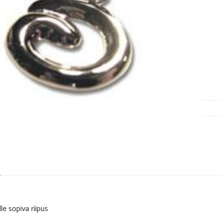
N
e sopiva riipus