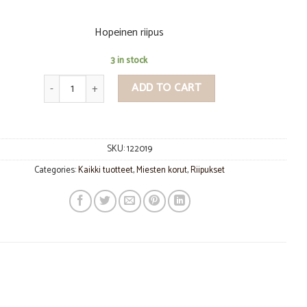
Hopeinen riipus
3 in stock
Twist riipus quantity
ADD TO CART
SKU:
122019
Categories:
Kaikki tuotteet
,
Miesten korut
,
Riipukset