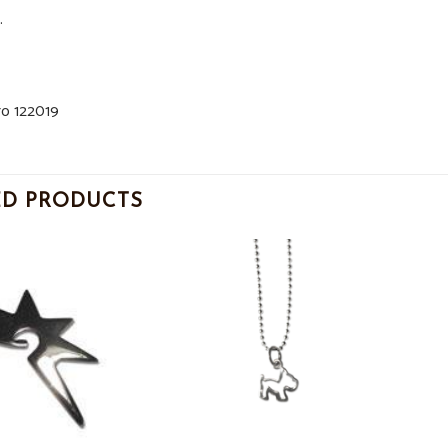
.
o 122019
ED PRODUCTS
Add to
Add to
Wishlist
Wishlist