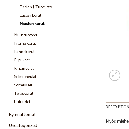
Design J. Tuomisto
Lasten korut
Miesten korut
Muut tuotteet
Pronssikorut
Rannekorut
Riipukset
Rintaneulat
Solmioneulat
Sormukset
Teräskorut
Uutuudet
DESCRIPTIO
Ryhmättömät
Myös miehell
Uncategorized