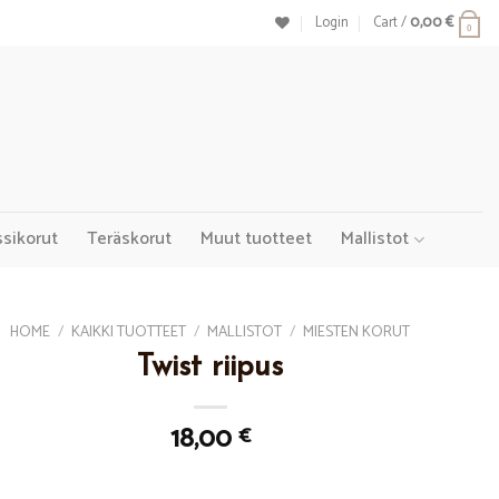
Login
Cart /
0,00
€
0
ssikorut
Teräskorut
Muut tuotteet
Mallistot
HOME
/
KAIKKI TUOTTEET
/
MALLISTOT
/
MIESTEN KORUT
Twist riipus
18,00
€