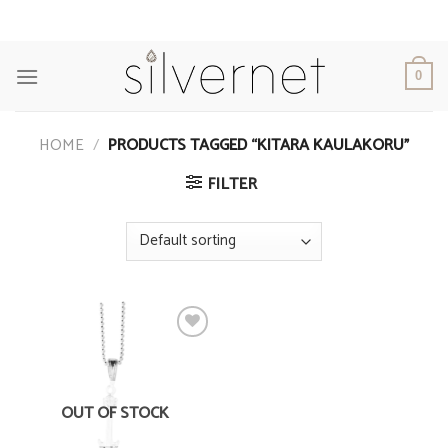
Skip
to
content
0
HOME
/
PRODUCTS TAGGED “KITARA KAULAKORU”
FILTER
Add to
Wishlist
OUT OF STOCK