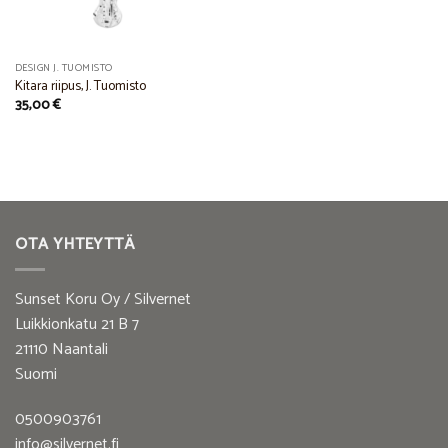
DESIGN J. TUOMISTO
Kitara riipus, J. Tuomisto
35,00
€
OTA YHTEYTTÄ
Sunset Koru Oy / Silvernet
Luikkionkatu 21 B 7
21110 Naantali
Suomi
0500903761
info@silvernet.fi