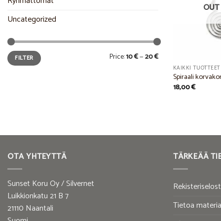
Ryhmättömät
OUT 
Uncategorized
Min
Max
Price:
10 €
—
20 €
FILTER
price
price
KAIKKI TUOTTEET
Spiraali korvako
18,00
€
OTA YHTEYTTÄ
TÄRKEÄÄ TI
Sunset Koru Oy / Silvernet
Rekisteriselos
Luikkionkatu 21 B 7
Tietoa materia
21110 Naantali
Suomi