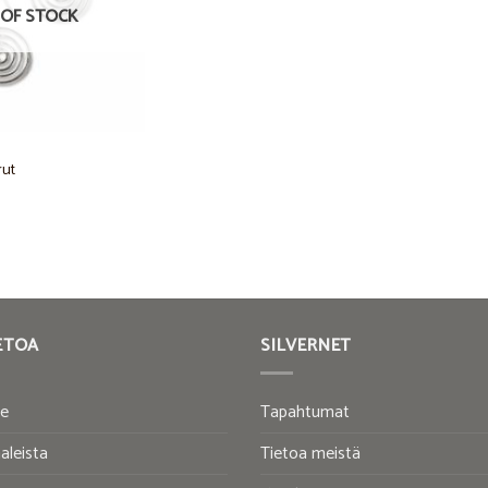
OF STOCK
rut
ETOA
SILVERNET
te
Tapahtumat
aleista
Tietoa meistä