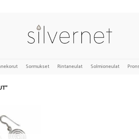
nnekorut
Sormukset
Rintaneulat
Solmioneulat
Pron
UT”
Add to
Wishlist