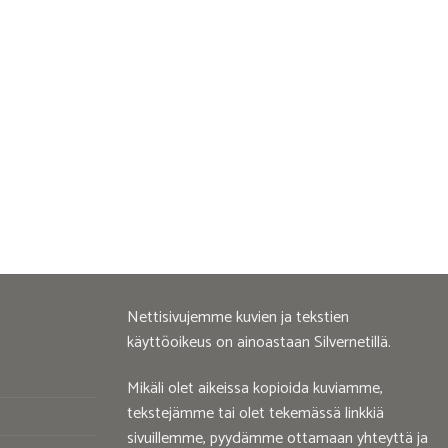
Nettisivujemme kuvien ja tekstien
käyttöoikeus on ainoastaan Silvernetillä.
Mikäli olet aikeissa kopioida kuviamme,
tekstejämme tai olet tekemässä linkkiä
sivuillemme, pyydämme ottamaan yhteyttä ja