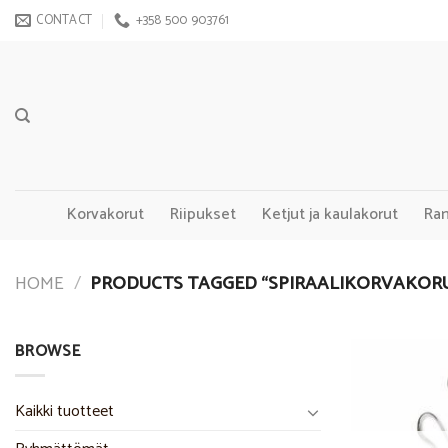
Skip
CONTACT
+358 500 903761
to
content
Korvakorut
Riipukset
Ketjut ja kaulakorut
Ra
HOME
/
PRODUCTS TAGGED “SPIRAALIKORVAKOR
BROWSE
Kaikki tuotteet