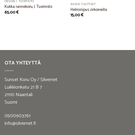
DESIGN J. TUOMISTO
KAIKKI TUOTTEET
Kukka rannekoru, J. Tuomisto
Helmiriipus zirkoneilla
65,00
€
15,00
€
OTA YHTEYTTÄ
Sunset Koru Oy / Silvernet
Luikkionkatu 21 B 7
21110 Naantali
Suomi
0500903761
info@silvernet.fi