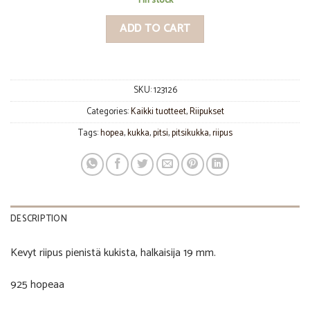
1 in stock
ADD TO CART
SKU:
123126
Categories:
Kaikki tuotteet
,
Riipukset
Tags:
hopea
,
kukka
,
pitsi
,
pitsikukka
,
riipus
DESCRIPTION
Kevyt riipus pienistä kukista, halkaisija 19 mm.
925 hopeaa