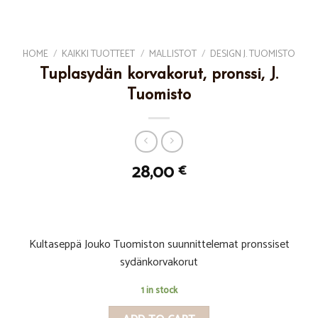
HOME
/
KAIKKI TUOTTEET
/
MALLISTOT
/
DESIGN J. TUOMISTO
Tuplasydän korvakorut, pronssi, J.
Tuomisto
28,00
€
Kultaseppä Jouko Tuomiston suunnittelemat pronssiset
sydänkorvakorut
1 in stock