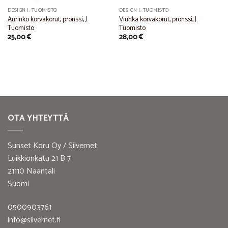
DESIGN J. TUOMISTO
DESIGN J. TUOMISTO
Aurinko korvakorut, pronssi, J.
Viuhka korvakorut, pronssi, J.
Tuomisto
Tuomisto
25,00
€
28,00
€
OTA YHTEYTTÄ
Sunset Koru Oy / Silvernet
Luikkionkatu 21 B 7
21110 Naantali
Suomi
0500903761
info@silvernet.fi