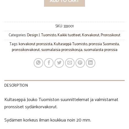
ADD TO CART
SKU:
333001
Categories:
Design J. Tuomisto
,
Kaikki tuotteet
,
Korvakorut
,
Pronssikorut
Tags:
korvakorut pronssista
,
Kultaseppä Tuomisto
,
pronssia Suomesta
,
pronssikorvakorut
,
suomalaisia pronssikoruja
,
suomalaista pronssia
DESCRIPTION
Kultaseppä Jouko Tuomiston suunnittelemat ja valmistamat
pronssiset sydänkorvakorut.
Sydämen korkeus ilman koukkua noin 20 mm.