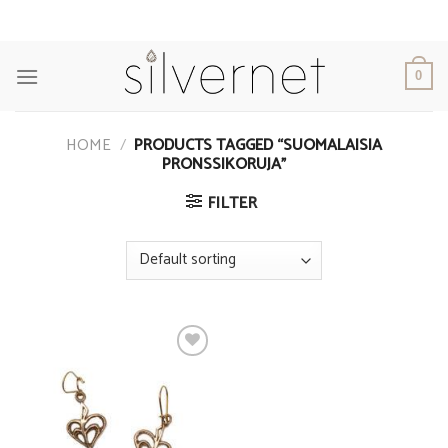
Skip
to
content
0
HOME
/
PRODUCTS TAGGED “SUOMALAISIA
PRONSSIKORUJA”
FILTER
Add to
Wishlist