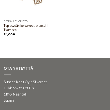
DESIGN J. TUOMISTO
Tuplasydän korvakorut, pronssi, J.
Tuomisto
28,00
€
OTA YHTEYTTÄ
Sunset Koru Oy / Silvernet
Luikkionkatu 21 B 7
21110 Naantali
Suomi