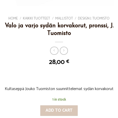
HOME
/
KAIKKI TUOTTEET
/
MALLISTOT
/
DESIGN J. TUOMISTO
Valo ja varjo sydän korvakorut, pronssi, J.
Tuomisto
28,00
€
Kultaseppä Jouko Tuomiston suunnittelemat sydän korvakorut
1 in stock
ADD TO CART