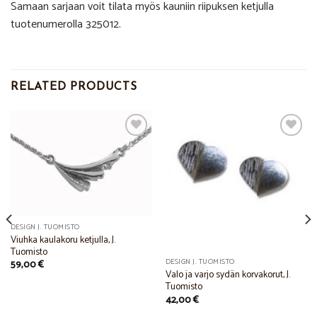
Samaan sarjaan voit tilata myös kauniin riipuksen ketjulla
tuotenumerolla 325012.
RELATED PRODUCTS
Add to
Add to
Wishlist
Wishlist
DESIGN J. TUOMISTO
Viuhka kaulakoru ketjulla, J.
Tuomisto
DESIGN J. TUOMISTO
59,00
€
Valo ja varjo sydän korvakorut, J.
Tuomisto
42,00
€