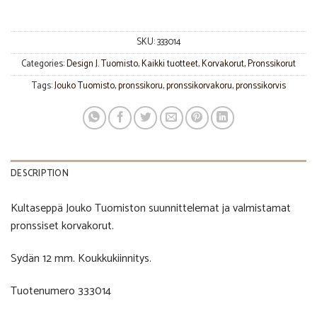
SKU:
333014
Categories:
Design J. Tuomisto
,
Kaikki tuotteet
,
Korvakorut
,
Pronssikorut
Tags:
Jouko Tuomisto
,
pronssikoru
,
pronssikorvakoru
,
pronssikorvis
DESCRIPTION
Kultaseppä Jouko Tuomiston suunnittelemat ja valmistamat
pronssiset korvakorut.
Sydän 12 mm. Koukkukiinnitys.
Tuotenumero 333014