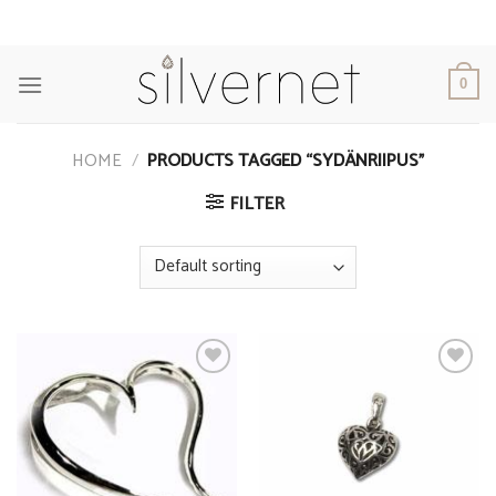
Skip
to
content
0
HOME
/
PRODUCTS TAGGED “SYDÄNRIIPUS”
FILTER
Add to
Add to
Wishlist
Wishlist