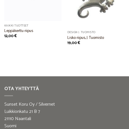
KAIKKI TUOTTEET
Leppäkerttu riipus
DESIGN J. TUOMISTO
12,00
€
Lisko riipus, J. Tuomisto
19,00
€
OTA YHTEYTTÄ
Sunset Koru Oy / Silvernet
Luikkionkatu 21 B 7
21110 Naantali
Suomi