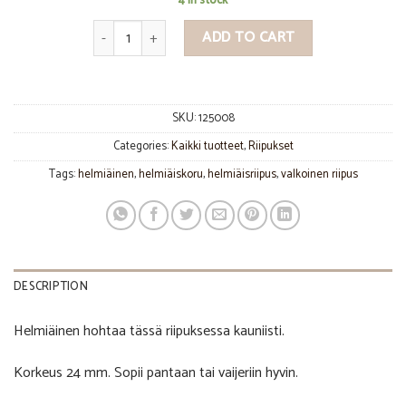
4 in stock
Iso helmiäisriipus quantity
ADD TO CART
SKU:
125008
Categories:
Kaikki tuotteet
,
Riipukset
Tags:
helmiäinen
,
helmiäiskoru
,
helmiäisriipus
,
valkoinen riipus
DESCRIPTION
Helmiäinen hohtaa tässä riipuksessa kauniisti.
Korkeus 24 mm. Sopii pantaan tai vaijeriin hyvin.