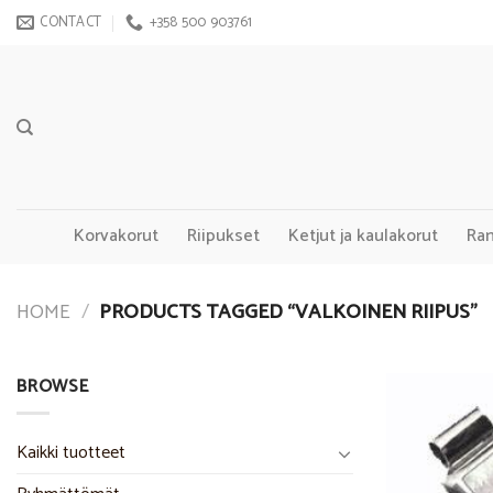
Skip
CONTACT
+358 500 903761
to
content
Korvakorut
Riipukset
Ketjut ja kaulakorut
Ra
HOME
/
PRODUCTS TAGGED “VALKOINEN RIIPUS”
BROWSE
Kaikki tuotteet