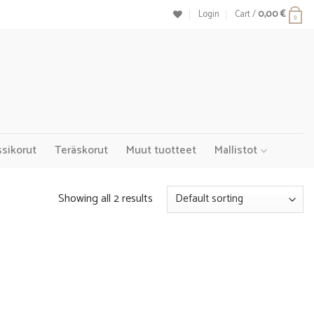
Login
Cart /
0,00
€
0
ssikorut
Teräskorut
Muut tuotteet
Mallistot
Showing all 2 results