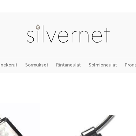
nnekorut
Sormukset
Rintaneulat
Solmioneulat
Pron
Add to
Add to
Wishlist
Wishlist