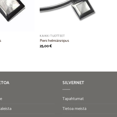
KAIKKI TUOTTEET
s
Pieni helmiäisriipus
25,00
€
ETOA
SILVERNET
te
Tapahtumat
aleista
Tietoa meistä