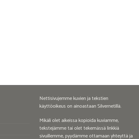
Nettisivujemme kuvien ja tekstien
käyttöoikeus on ainoastaan Silvernetillä.
Mikäli olet aikeissa kopioida kuviamme,
tekstejämme tai olet tekemässä linkkiä
sivuillemme, pyydämme ottamaan yhteyttä ja