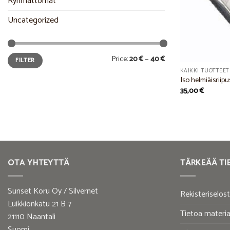
Ryhmättömät
Uncategorized
Min
Max
Price:
20 €
—
40 €
FILTER
price
price
KAIKKI TUOTTEET
Iso helmiäisriipu
35,00
€
OTA YHTEYTTÄ
TÄRKEÄÄ TI
Sunset Koru Oy / Silvernet
Rekisteriselos
Luikkionkatu 21 B 7
Tietoa materia
21110 Naantali
Suomi