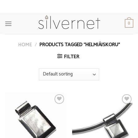
Skip
to
content
0
HOME
/
PRODUCTS TAGGED “HELMIÄISKORU”
FILTER
Add to
Add to
Wishlist
Wishlist