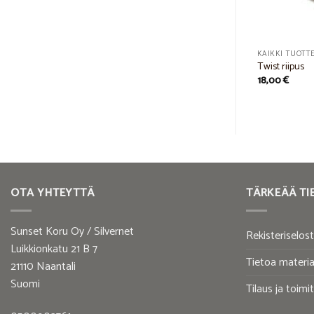
KAIKKI TUOTTEET
Pieni perhos riipus
12,00
€
KAIKKI TUOTT
Twist riipus
18,00
€
OTA YHTEYTTÄ
TÄRKEÄÄ TI
Sunset Koru Oy / Silvernet
Rekisteriselos
Luikkionkatu 21 B 7
Tietoa materia
21110 Naantali
Suomi
Tilaus ja toimi