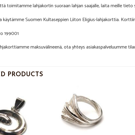
että toimitamme lahjakortin suoraan lahjan saajalle, laita meille tieto 
a käytämme Suomen Kultaseppien Liiton Eligius-lahjakorttia. Korttiin
o 199001
lahjakorttiamme maksuvälineenä, ota yhteys asiakaspalveluumme til
ED PRODUCTS
Add to
Add to
Wishlist
Wishlist