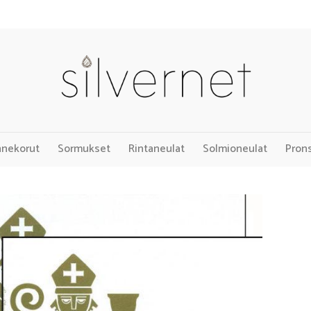
nnekorut
Sormukset
Rintaneulat
Solmioneulat
Pron
Add to
Wishlist