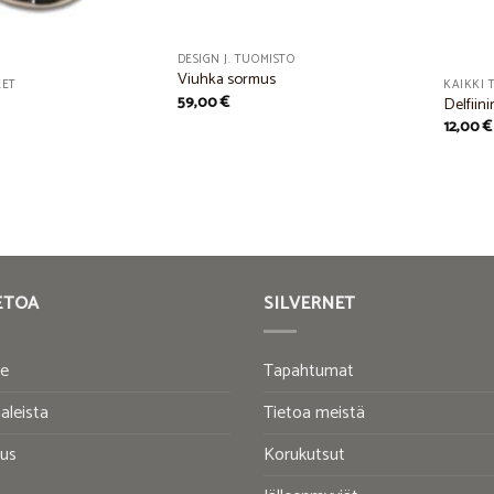
DESIGN J. TUOMISTO
Viuhka sormus
EET
KAIKKI 
59,00
€
Delfiini
12,00
€
ETOA
SILVERNET
te
Tapahtumat
aleista
Tietoa meistä
tus
Korukutsut