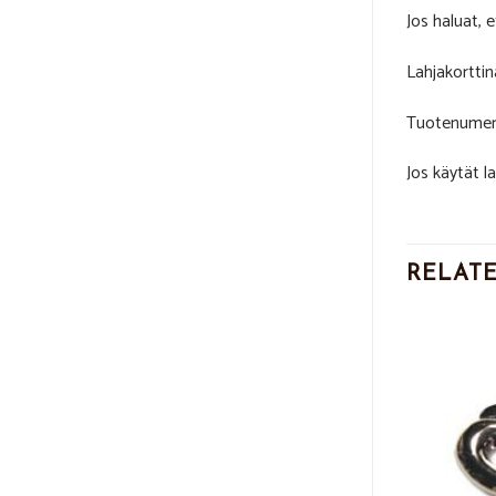
Jos haluat, 
Lahjakorttin
Tuotenumer
Jos käytät 
RELAT
Add to
Add to
Wishlist
Wishlist
lli hopeaa