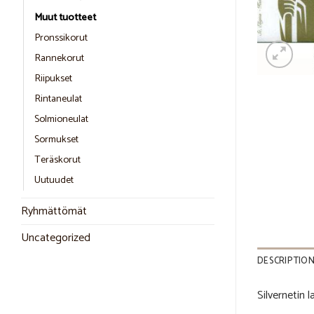
Muut tuotteet
Pronssikorut
Rannekorut
Riipukset
Rintaneulat
Solmioneulat
Sormukset
Teräskorut
Uutuudet
Ryhmättömät
Uncategorized
DESCRIPTIO
Silvernetin l