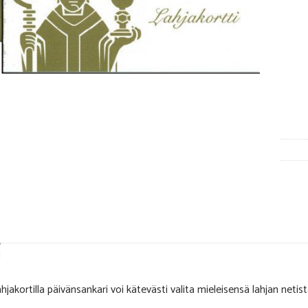
N
ahjakortilla päivänsankari voi kätevästi valita mieleisensä lahjan netis