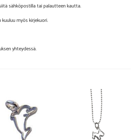
siitä sähköpostilla tai palautteen kautta.
 kuuluu myös kirjekuori.
auksen yhteydessä.
Add to
Add to
Wishlist
Wishlist