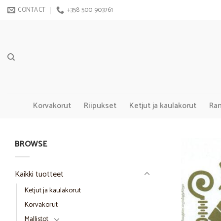
Skip
CONTACT
+358 500 903761
to
content
Korvakorut
Riipukset
Ketjut ja kaulakorut
Ra
BROWSE
Kaikki tuotteet
Ketjut ja kaulakorut
Korvakorut
Mallistot