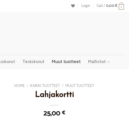
Login
Cart /
0,00
€
0
ssikorut
Teräskorut
Muut tuotteet
Mallistot
HOME
/
KAIKKI TUOTTEET
/
MUUT TUOTTEET
Lahjakortti
25,00
€