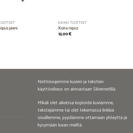
TUOTTEET
KAIKKI TUOTTEET
riipus pieni
Koira riipus
12,00
€
Nettisivujemme kuvien ja tekstien
käyttöoikeus on ainoastaan Silvernetillä.
Mikäli olet aikeissa kopioida kuviamme,
tekstejämme tai olet tekemässä linkkiä
sivuillemme, pyydämme ottamaan yhteyttä ja
kysymään luvan meiltä.