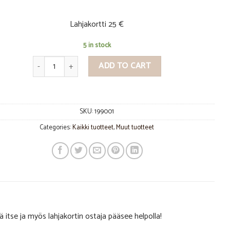
Lahjakortti 25 €
5 in stock
Lahjakortti quantity
ADD TO CART
SKU:
199001
Categories:
Kaikki tuotteet
,
Muut tuotteet
tä itse ja myös lahjakortin ostaja pääsee helpolla!