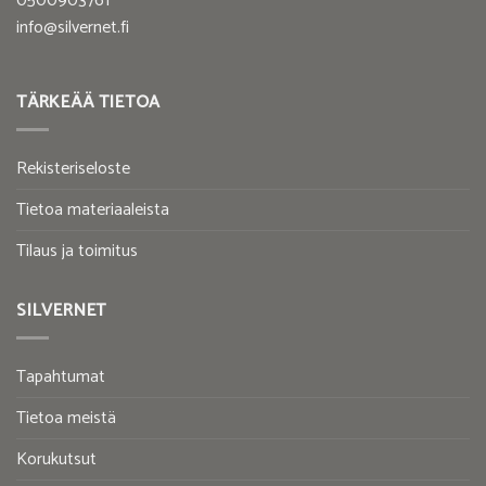
0500903761
info@silvernet.fi
TÄRKEÄÄ TIETOA
Rekisteriseloste
Tietoa materiaaleista
Tilaus ja toimitus
SILVERNET
Tapahtumat
Tietoa meistä
Korukutsut