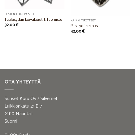
DESIGN J. TUOMISTO
Tuplasydän korvakorut, J. Tuomisto
KAIKKI TUOTTEET
32,00
€
Pitsisydän riipus
42,00
€
OTA YHTEYTTÄ
Sunset Koru Oy / Silvernet
Luikkionkatu 21 B 7
21110 Naantali
Suomi