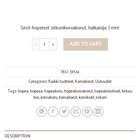
Sirot hopeiset zirkonikorvakorut, halkaisija 7 mm
Zirkoni korvakorut 7 mm quantity
ADD TO CART
SKU:
131124
Categories:
Kaikki tuotteet
,
Korvakorut
,
Uutuudet
Tags:
hopea
,
hopeaa
,
hopeakoru
,
hopeakorvakorut
,
hopeakorvikset
,
kirkas
,
kivi
,
korvakoru
,
korvakorut
,
korvikset
,
zirkoni
DESCRIPTION