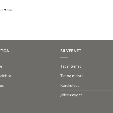
rut 7 mm
ETOA
SILVERNET
te
Tapahtumat
aleista
Tietoa meistä
tus
Korukutsut
Jälleenmyyjät