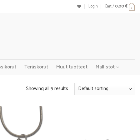
Login
Cart /
0,00
€
0
ssikorut
Teräskorut
Muut tuotteet
Mallistot
Showing all 5 results
Add to
Add to
Wishlist
Wishlist