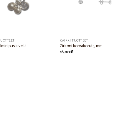
TUOTTEET
KAIKKI TUOTTEET
lmiriipus kivellä
Zirkoni korvakorut 5 mm
16,00
€