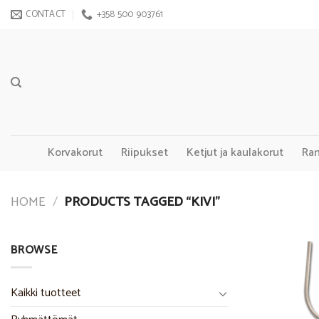
Skip
CONTACT
+358 500 903761
to
content
Korvakorut
Riipukset
Ketjut ja kaulakorut
Ra
HOME
/
PRODUCTS TAGGED “KIVI”
BROWSE
Kaikki tuotteet