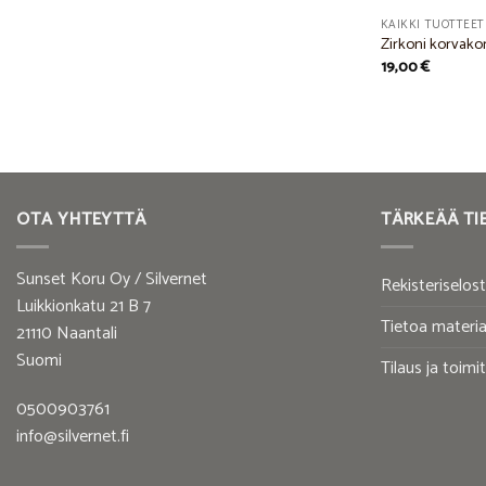
KAIKKI TUOTTEET
Zirkoni korvako
19,00
€
OTA YHTEYTTÄ
TÄRKEÄÄ TI
Sunset Koru Oy / Silvernet
Rekisteriselos
Luikkionkatu 21 B 7
Tietoa materia
21110 Naantali
Suomi
Tilaus ja toimi
0500903761
info@silvernet.fi