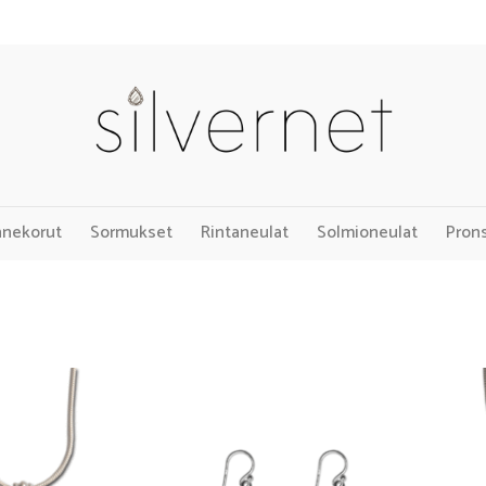
nnekorut
Sormukset
Rintaneulat
Solmioneulat
Pron
Add to
Add to
Wishlist
Wishlist