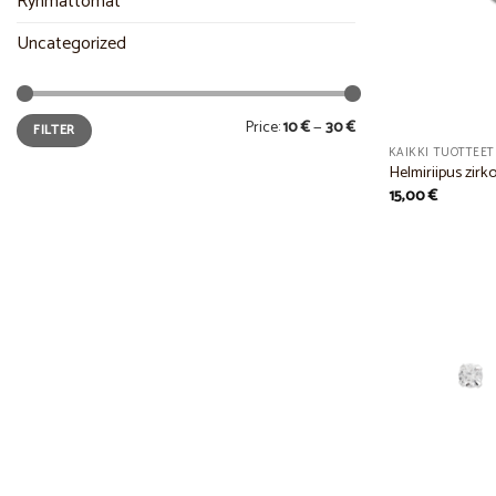
Ryhmättömät
Uncategorized
Min
Max
Price:
10 €
—
30 €
FILTER
price
price
KAIKKI TUOTTEET
Helmiriipus zirko
15,00
€