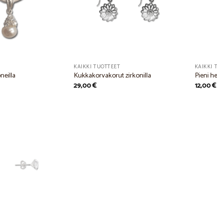
KAIKKI TUOTTEET
KAIKKI 
neilla
Kukkakorvakorut zirkonilla
Pieni he
29,00
€
12,00
€
Add to
Wishlist