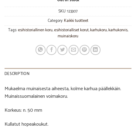
Out of stock
SKU:
123307
Category:
Kaikki tuotteet
Tags:
esihistoriallinen koru
,
esihistorialliset korut
,
karhukoru
,
karhukorvis
,
muinaiskoru
DESCRIPTION
Mukaelma muinaisesta aiheesta, kolme karhua päällekkäin.
Muinaissuomalainen voimakoru.
Korkeus: n. 50 mm
Kullatut hopeakoukut.