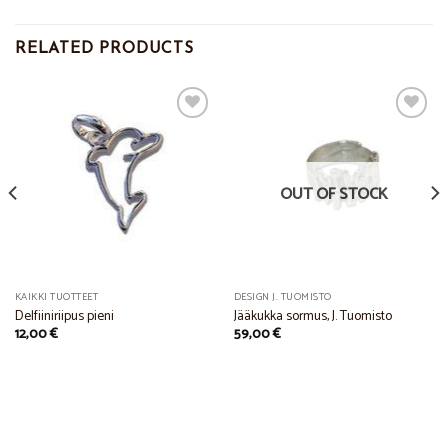
RELATED PRODUCTS
Add to
Add to
Wishlist
Wishlist
OUT OF STOCK
KAIKKI TUOTTEET
DESIGN J. TUOMISTO
Delfiiniriipus pieni
Jääkukka sormus, J. Tuomisto
12,00
€
59,00
€