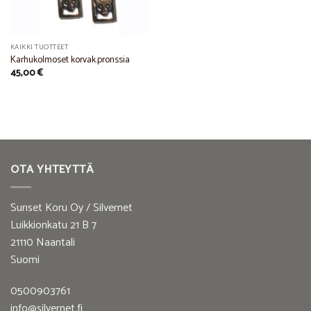
KAIKKI TUOTTEET
Karhukolmoset korvak.pronssia
45,00
€
OTA YHTEYTTÄ
Sunset Koru Oy / Silvernet
Luikkionkatu 21 B 7
21110 Naantali
Suomi
0500903761
info@silvernet.fi