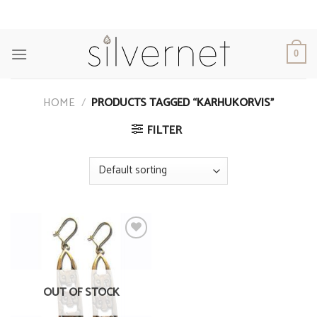
Skip
to
content
0
HOME
/
PRODUCTS TAGGED “KARHUKORVIS”
FILTER
Add to
Wishlist
OUT OF STOCK