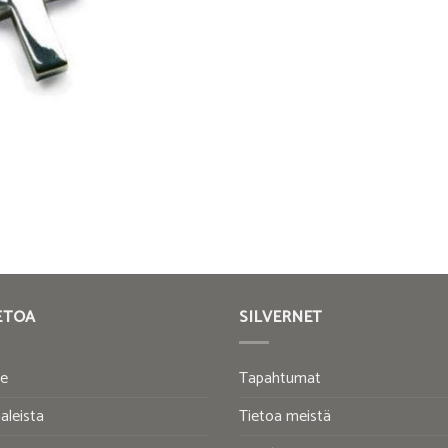
ETOA
SILVERNET
te
Tapahtumat
aleista
Tietoa meistä