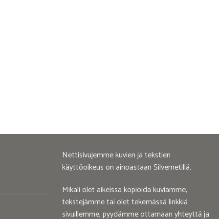
Nettisivujemme kuvien ja tekstien
käyttöoikeus on ainoastaan Silvernetillä.
Mikäli olet aikeissa kopioida kuviamme,
tekstejämme tai olet tekemässä linkkiä
sivuillemme, pyydämme ottamaan yhteyttä ja