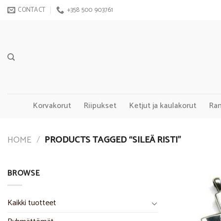
Skip
CONTACT
+358 500 903761
to
content
Korvakorut
Riipukset
Ketjut ja kaulakorut
Ra
HOME
/
PRODUCTS TAGGED “SILEÄ RISTI”
BROWSE
Kaikki tuotteet