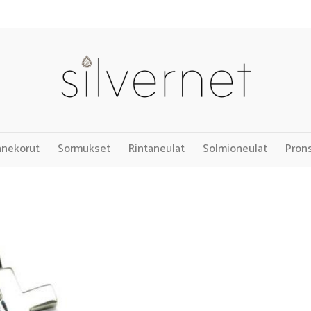
nnekorut
Sormukset
Rintaneulat
Solmioneulat
Pron
Add to
Wishlist