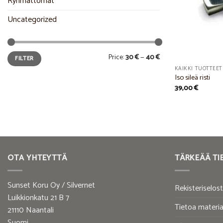
Ryhmättömät
Uncategorized
Min
Max
Price:
30 €
—
40 €
FILTER
price
price
KAIKKI TUOTTEET
Iso sileä risti
39,00
€
OTA YHTEYTTÄ
TÄRKEÄÄ TI
Sunset Koru Oy / Silvernet
Rekisteriselos
Luikkionkatu 21 B 7
Tietoa materia
21110 Naantali
Suomi